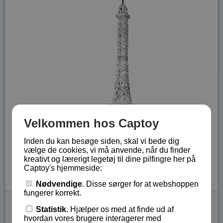
Velkommen hos Captoy
Inden du kan besøge siden, skal vi bede dig
vælge de cookies, vi må anvende, når du finder
kreativt og lærerigt legetøj til dine pilfingre her på
Captoy's hjemmeside:
Nødvendige
. Disse sørger for at webshoppen
fungerer korrekt.
Eitech metalbyggesæt - Eiffeltårn - de lux
Statistik
. Hjælper os med at finde ud af
Byg flot model af Eiffeltårn der er 1,25 m højt. 8+.
hvordan vores brugere interagerer med