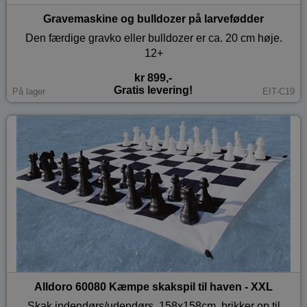
Gravemaskine og bulldozer på larvefødder
Den færdige gravko eller bulldozer er ca. 20 cm høje.
12+
kr 899,-
Gratis levering!
På lager
EIT-C19
Alldoro 60080 Kæmpe skakspil til haven - XXL
Skak indendørs/udendørs, 158x158cm, brikker op til