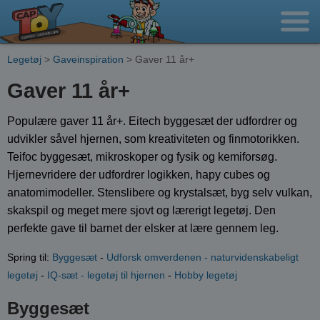
Legetøj
>
Gaveinspiration
> Gaver 11 år+
Gaver 11 år+
Populære gaver 11 år+. Eitech byggesæt der udfordrer og
udvikler såvel hjernen, som kreativiteten og finmotorikken.
Teifoc byggesæt, mikroskoper og fysik og kemiforsøg.
Hjernevridere der udfordrer logikken, hapy cubes og
anatomimodeller. Stenslibere og krystalsæt, byg selv vulkan,
skakspil og meget mere sjovt og lærerigt legetøj. Den
perfekte gave til barnet der elsker at lære gennem leg.
Spring til:
Byggesæt
-
Udforsk omverdenen - naturvidenskabeligt
legetøj
-
IQ-sæt - legetøj til hjernen
-
Hobby legetøj
Byggesæt