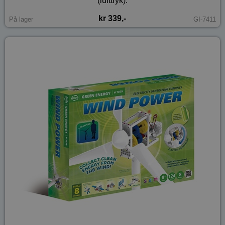
(lufttryk).
kr 339,-
På lager
GI-7411