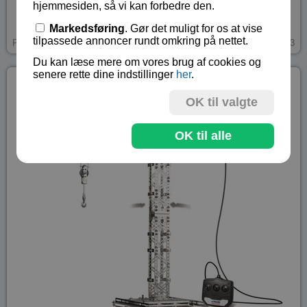
hjemmesiden, så vi kan forbedre den.
Markedsføring
. Gør det muligt for os at vise
kr 1539,-
tilpassede annoncer rundt omkring på nettet.
Gratis levering!
På lager
EIT-C33
Du kan læse mere om vores brug af cookies og
senere rette dine indstillinger
her
.
OK til valgte
OK til alle