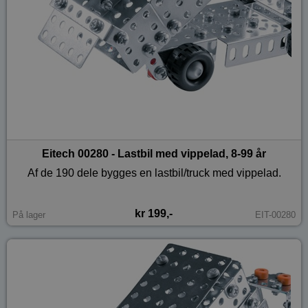
Eitech 00280 - Lastbil med vippelad, 8-99 år
Af de 190 dele bygges en lastbil/truck med vippelad.
kr 199,-
På lager
EIT-00280