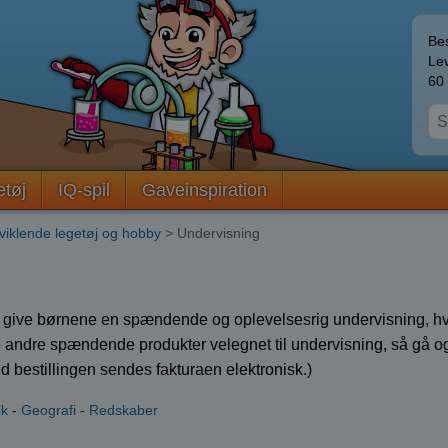
Bes
Lev
60 
etøj
IQ-spil
Gaveinspiration
dviklende legetøj og hobby
> Undervisning
give børnene en spændende og oplevelsesrig undervisning, hvor de
 andre spændende produkter velegnet til undervisning, så gå o
 bestillingen sendes fakturaen elektronisk.)
ik
-
Geografi
-
Redskaber