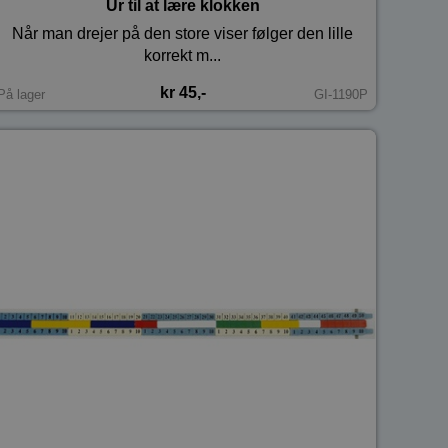
Ur til at lære klokken
Når man drejer på den store viser følger den lille
korrekt m...
kr 45,-
På lager
GI-1190P