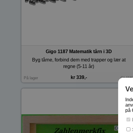
Gigo 1187 Matematik tårn i 3D
Byg tårne, forbind dem med trapper og lær at
regne (5-11 år)
kr 339,-
På lager
GI-118
V
Ind
anv
på 