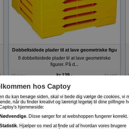
Dobbeltsidede plader til at lave geometriske figurer på
8 dobbeltsidede plader til at lave geometriske
figurer. På d...
kr 139,-
7
På lager
GI-1601
elkommen hos Captoy
en du kan besøge siden, skal vi bede dig vælge de cookies, vi 
ende, når du finder kreativt og lærerigt legetøj til dine pilfingre h
Captoy's hjemmeside:
Nødvendige
. Disse sørger for at webshoppen fungerer korrekt.
Statistik
. Hjælper os med at finde ud af hvordan vores brugere