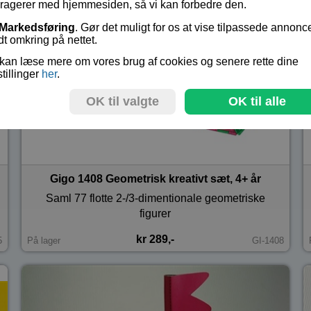
eragerer med hjemmesiden, så vi kan forbedre den.
Markedsføring
. Gør det muligt for os at vise tilpassede annonc
dt omkring på nettet.
kan læse mere om vores brug af cookies og senere rette dine
stillinger
her
.
OK til valgte
OK til alle
Gigo 1408 Geometrisk kreativt sæt, 4+ år
Saml 77 flotte 2-/3-dimentionale geometriske
figurer
kr 289,-
5
På lager
GI-1408