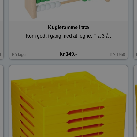
Kugleramme i træ
Kom godt i gang med at regne. Fra 3 år.
kr 149,-
8
På lager
BA-1950