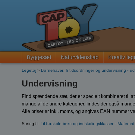
Byggesæt
Naturvidenskab
Kreativ leg
Legetøj
>
Børnehaver, fritidsordninger og undervisning - u
Undervisning
Find spændende sæt, der er specielt kombineret til at 
mange af de andre kategorier, findes der også mange
Alle priser er inkl. moms, og angives EAN nummer ved
Spring til:
Til førskole børn og indskolingsklasser
-
Matemat