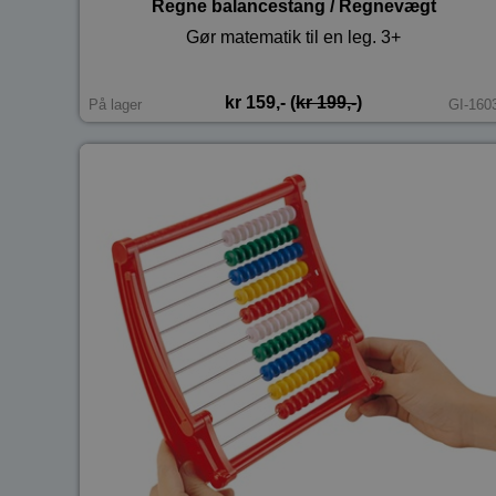
Regne balancestang / Regnevægt
Gør matematik til en leg. 3+
kr 159,- (
kr 199,-
)
På lager
GI-160