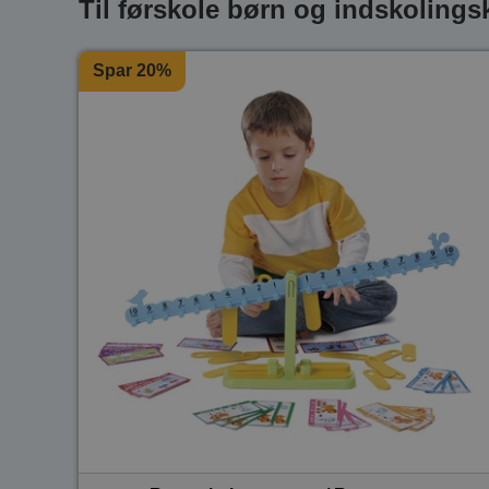
Til førskole børn og indskolings
Spar 20%