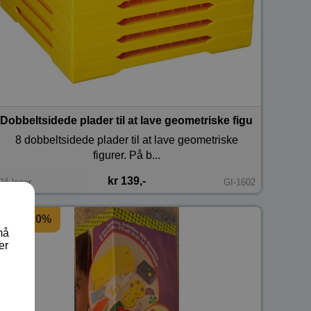
 - 5x5.
Dobbeltsidede plader til at lave geometriske figurer på - 10
8 dobbeltsidede plader til at lave geometriske
figurer. På b...
kr 139,-
På lager
GI-1602
Spar 20%
må
er