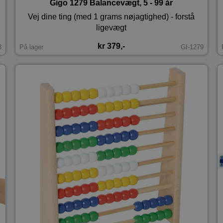
Gigo 1279 Balancevægt, 5 - 99 år
Vej dine ting (med 1 grams nøjagtighed) - forstå
ligevægt
kr 379,-
3
På lager
GI-1279