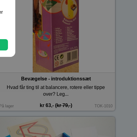
er
Bevægelse - introduktionssæt
Hvad får ting til at balancere, rotere eller tippe
over? Leg...
kr 63,- (
kr 79,-
)
På lager
TOK-1010