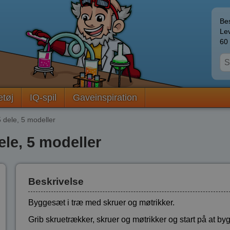
Bes
Lev
60 
etøj
IQ-spil
Gaveinspiration
 dele, 5 modeller
le, 5 modeller
Beskrivelse
Byggesæt i træ med skruer og møtrikker.
Grib skruetrækker, skruer og møtrikker og start på at by