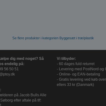
Se flere produkter i kategorien Byggesæt i træ/plastik
jælpe dig med noget? Så
Vi tilbyder:
os endelig på:
- 60 dages fuld returret
39 56 50 51
- Levering med PostNord og
c@ptoy.dk
- Online- og EAN-betaling
- Gratis levering ved køb over
ellers 33 kr (Danmark)
:
kælderen på Jacob Bulls Alle
Søborg efter aftale på tlf:
1.