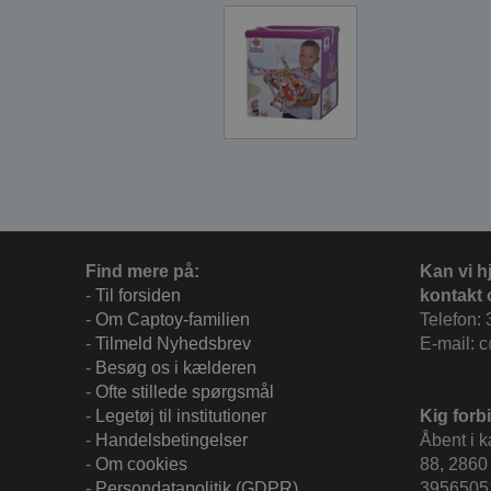
Find mere på:
Kan vi h
-
Til forsiden
kontakt 
-
Om Captoy-familien
Telefon: 
-
Tilmeld Nyhedsbrev
E-mail: 
-
Besøg os i kælderen
-
Ofte stillede spørgsmål
-
Legetøj til institutioner
Kig forbi
-
Handelsbetingelser
Åbent i 
-
Om cookies
88, 2860 
-
Persondatapolitik (GDPR)
3956505