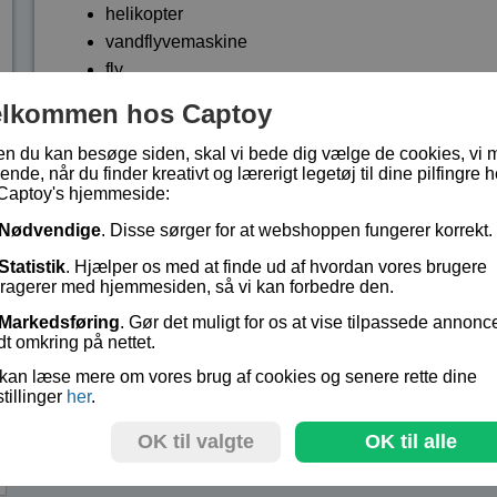
helikopter
vandflyvemaskine
fly
sejlskib
elkommen hos Captoy
kranbåd
en du kan besøge siden, skal vi bede dig vælge de cookies, vi 
Fra 6 år og opefter.
ende, når du finder kreativt og lærerigt legetøj til dine pilfingre h
Captoy's hjemmeside:
Sættet indeholder 225 dele.
Nødvendige
. Disse sørger for at webshoppen fungerer korrekt.
Billed byggevejledning til 5 modeller.
Statistik
. Hjælper os med at finde ud af hvordan vores brugere
Lagerstatus:
Ikke på lager
eragerer med hjemmesiden, så vi kan forbedre den.
Vare nr.:
EIC-39098
Markedsføring
. Gør det muligt for os at vise tilpassede annonc
dt omkring på nettet.
kr 449,-
kan læse mere om vores brug af cookies og senere rette dine
stillinger
her
.
OK til valgte
OK til alle