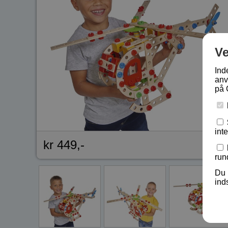
V
Ind
anv
på 
int
kr 449,-
run
Du 
ind