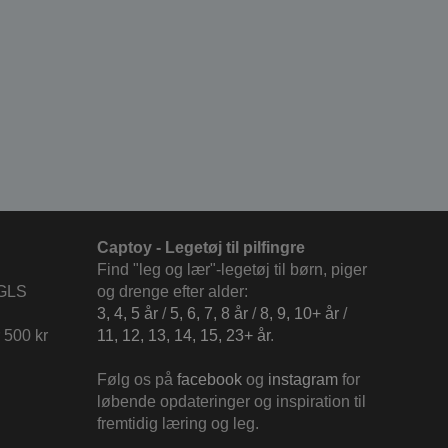
Captoy - Legetøj til pilfingre
Find "leg og lær"-legetøj til børn, piger
 GLS
og drenge efter alder:
3, 4, 5 år
/
5, 6, 7, 8 år
/
8, 9, 10+ år
/
 500 kr
11, 12, 13, 14, 15, 23+ år
.
Følg os på
facebook
og
instagram
for
løbende opdateringer og inspiration til
fremtidig læring og leg.