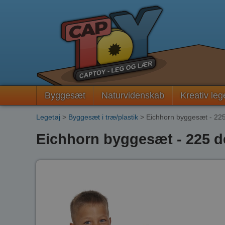
Byggesæt
Naturvidenskab
Kreativ leg
Legetøj
>
Byggesæt i træ/plastik
> Eichhorn byggesæt - 225
Eichhorn byggesæt - 225 de