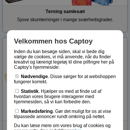
Terning samlesæt
Sjove skumterninger i mange sværhedsgrader.
Velkommen hos Captoy
Inden du kan besøge siden, skal vi bede dig
vælge de cookies, vi må anvende, når du finder
kreativt og lærerigt legetøj til dine pilfingre her på
Captoy's hjemmeside:
Nødvendige
. Disse sørger for at webshoppen
fungerer korrekt.
Statistik
. Hjælper os med at finde ud af
hvordan vores brugere interagerer med
hjemmesiden, så vi kan forbedre den.
Markedsføring
. Gør det muligt for os at vise
tilpassede annoncer rundt omkring på nettet.
Du kan læse mere om vores brug af cookies og
Andre puslerier, spil