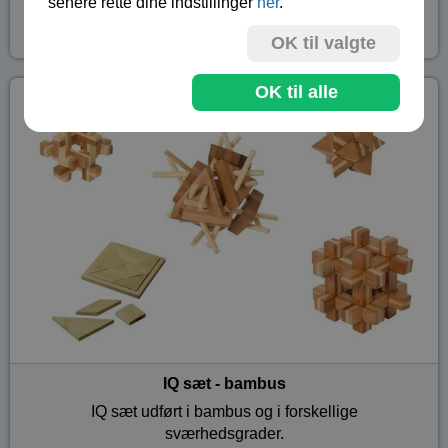
senere rette dine indstillinger
her
.
Professor terninger; kinaskak, brætspil og IQ legetøj.
OK til valgte
OK til alle
IQ sæt - bambus
IQ sæt udført i bambus og i forskellige
sværhedsgrader.