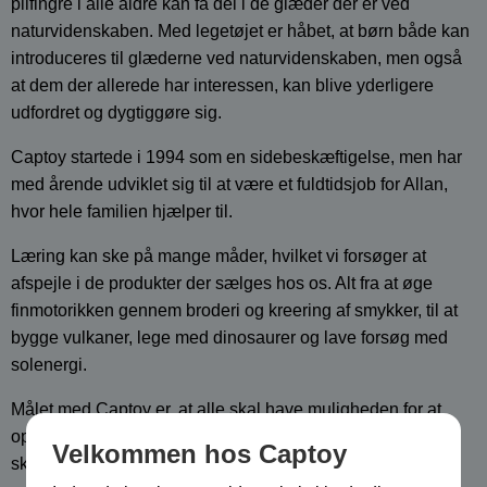
pilfingre i alle aldre kan få del i de glæder der er ved
naturvidenskaben. Med legetøjet er håbet, at børn både kan
introduceres til glæderne ved naturvidenskaben, men også
at dem der allerede har interessen, kan blive yderligere
udfordret og dygtiggøre sig.
Captoy startede i 1994 som en sidebeskæftigelse, men har
med årende udviklet sig til at være et fuldtidsjob for Allan,
hvor hele familien hjælper til.
Læring kan ske på mange måder, hvilket vi forsøger at
afspejle i de produkter der sælges hos os. Alt fra at øge
finmotorikken gennem broderi og kreering af smykker, til at
bygge vulkaner, lege med dinosaurer og lave forsøg med
solenergi.
Målet med Captoy er, at alle skal have muligheden for at
opdage glæderne ved naturvidenskaben og at læring altid
Velkommen hos Captoy
skal være en leg.