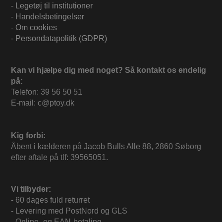
-
Legetøj til institutioner
-
Handelsbetingelser
-
Om cookies
-
Persondatapolitik (GDPR)
Kan vi hjælpe dig med noget? Så kontakt os endelig
på:
Telefon: 39 56 50 51
E-mail: c@ptoy.dk
Kig forbi:
Åbent i kælderen på Jacob Bulls Alle 88, 2860 Søborg
efter aftale på tlf: 39565051.
Vi tilbyder:
- 60 dages fuld returret
- Levering med PostNord og GLS
- Online- og EAN-betaling