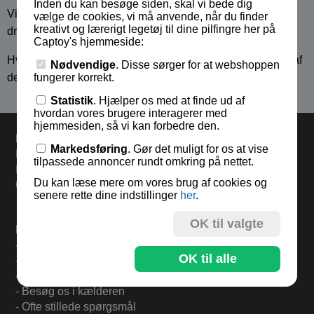
Inden du kan besøge siden, skal vi bede dig
Vi håber du har lyst til at hjælpe os med at realisere vores
vælge de cookies, vi må anvende, når du finder
kreativt og lærerigt legetøj til dine pilfingre her på
drøm.
Captoy's hjemmeside:
Hvis du har spørgsmål vedrørende produkterne eller valg af
Nødvendige
. Disse sørger for at webshoppen
dem, er du altid velkommen til at kontake os.
fungerer korrekt.
Statistik
. Hjælper os med at finde ud af
hvordan vores brugere interagerer med
hjemmesiden, så vi kan forbedre den.
Levering
Markedsføring
. Gør det muligt for os at vise
Bestil inden kl 13.00 og varerne sendes i dag fredag.
tilpassede annoncer rundt omkring på nettet.
Levering 33,- eller gratis ved køb over 500,-.
Du kan læse mere om vores brug af cookies og
60 dages returret.
senere rette dine indstillinger
her
.
OK til valgte
Find mere på:
-
Til forsiden
OK til alle
-
Om Captoy-familien
-
Tilmeld Nyhedsbrev
-
Besøg os i kælderen
-
Ofte stillede spørgsmål