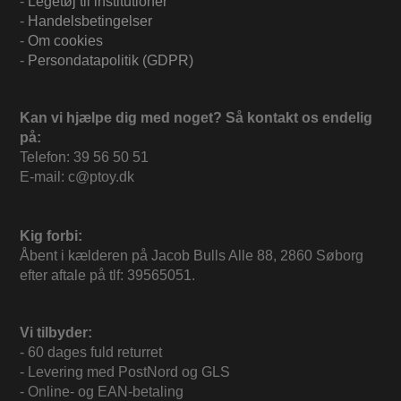
-
Legetøj til institutioner
-
Handelsbetingelser
-
Om cookies
-
Persondatapolitik (GDPR)
Kan vi hjælpe dig med noget? Så kontakt os endelig
på:
Telefon: 39 56 50 51
E-mail: c@ptoy.dk
Kig forbi:
Åbent i kælderen på Jacob Bulls Alle 88, 2860 Søborg
efter aftale på tlf: 39565051.
Vi tilbyder:
- 60 dages fuld returret
- Levering med PostNord og GLS
- Online- og EAN-betaling