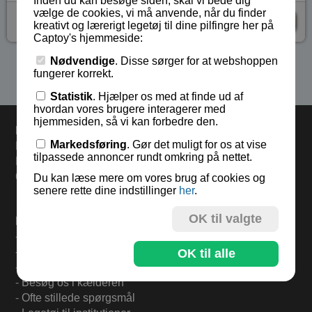
Inden du kan besøge siden, skal vi bede dig
vælge de cookies, vi må anvende, når du finder
kr 35,-
KØB
kreativt og lærerigt legetøj til dine pilfingre her på
Captoy's hjemmeside:
Nødvendige
. Disse sørger for at webshoppen
Se flere produkter i kategorien Dinosaur
fungerer korrekt.
Statistik
. Hjælper os med at finde ud af
hvordan vores brugere interagerer med
hjemmesiden, så vi kan forbedre den.
Levering
Markedsføring
. Gør det muligt for os at vise
Bestil i dag og varerne sendes i morgen mandag.
tilpassede annoncer rundt omkring på nettet.
Levering 33,- eller gratis ved køb over 500,-.
60 dages returret.
Du kan læse mere om vores brug af cookies og
senere rette dine indstillinger
her
.
OK til valgte
Find mere på:
-
Til forsiden
-
Om Captoy-familien
OK til alle
-
Tilmeld Nyhedsbrev
-
Besøg os i kælderen
-
Ofte stillede spørgsmål