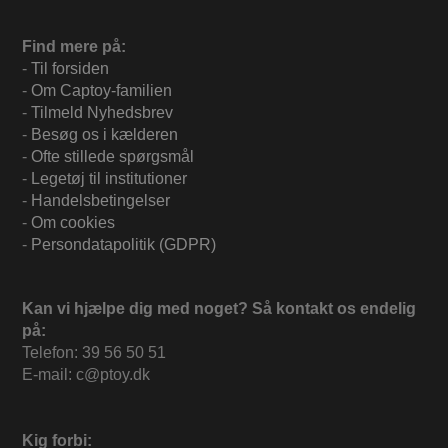
Find mere på:
-
Til forsiden
-
Om Captoy-familien
-
Tilmeld Nyhedsbrev
-
Besøg os i kælderen
-
Ofte stillede spørgsmål
-
Legetøj til institutioner
-
Handelsbetingelser
-
Om cookies
-
Persondatapolitik (GDPR)
Kan vi hjælpe dig med noget? Så kontakt os endelig
på:
Telefon: 39 56 50 51
E-mail: c@ptoy.dk
Kig forbi: