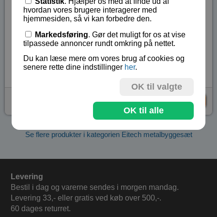
Statistik
. Hjælper os med at finde ud af
Sættet indeholder 280 dele inklusiv nødvendigt
hvordan vores brugere interagerer med
værktøj samt billed samlingsvejledning.
hjemmesiden, så vi kan forbedre den.
Markedsføring
. Gør det muligt for os at vise
Alder fra 8 - 99 år.
tilpassede annoncer rundt omkring på nettet.
Lagerstatus:
På lager
Du kan læse mere om vores brug af cookies og
Vare nr.:
EIT-00281
senere rette dine indstillinger
her
.
OK til valgte
kr 259,-
KØB
OK til alle
Se flere produkter i kategorien Eitech metalbyggesæt
Levering
Bestil i dag og varerne sendes i morgen mandag.
Levering 33,- eller gratis ved køb over 500,-.
60 dages returret.