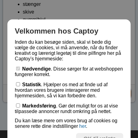
stænger
skive
gummihjul
skruer og møtrikker
Velkommen hos Captoy
værktøj
Inden du kan besøge siden, skal vi bede dig
samlingsvejledning med billeder
vælge de cookies, vi må anvende, når du finder
Legetøj til børn fra 6 år.
kreativt og lærerigt legetøj til dine pilfingre her på
Captoy's hjemmeside:
Lagerstatus:
På lager
Nødvendige
. Disse sørger for at webshoppen
Vare nr.:
EIT-C53
fungerer korrekt.
Statistik
. Hjælper os med at finde ud af
hvordan vores brugere interagerer med
kr 79,-
KØB
hjemmesiden, så vi kan forbedre den.
Markedsføring
. Gør det muligt for os at vise
tilpassede annoncer rundt omkring på nettet.
Se flere produkter i kategorien Eitech metalbyggesæt
Du kan læse mere om vores brug af cookies og
senere rette dine indstillinger
her
.