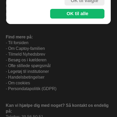
OK til valgte
Levering
Bestil inden kl 13.00 og varerne sendes i dag fredag.
OK til alle
Levering 33,- eller gratis ved køb over 500,-.
60 dages returret.
Find mere på:
-
Til forsiden
-
Om Captoy-familien
-
Tilmeld Nyhedsbrev
-
Besøg os i kælderen
-
Ofte stillede spørgsmål
-
Legetøj til institutioner
-
Handelsbetingelser
-
Om cookies
-
Persondatapolitik (GDPR)
Kan vi hjælpe dig med noget? Så kontakt os endelig
på:
Telefon: 39 56 50 51