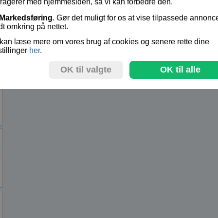
eragerer med hjemmesiden, så vi kan forbedre den.
Markedsføring
. Gør det muligt for os at vise tilpassede annonc
dt omkring på nettet.
kan læse mere om vores brug af cookies og senere rette dine
stillinger
her
.
OK til valgte
OK til alle