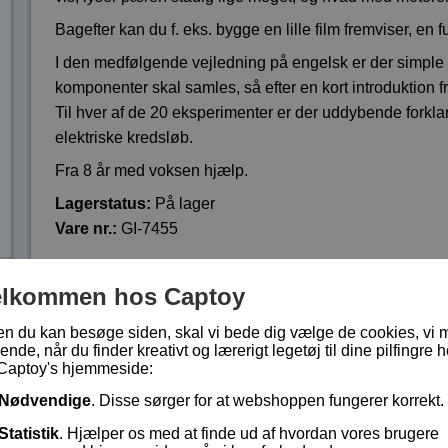
Bagefter kan du f. eks. bygge en lille film fremviser, en f
I den medfølgende vejledning på engelsk er der simple il
komponenter skal samles, så efter en kort introduktion 
Til hver af de 20 eksperimenter er der uddybende forklari
elektriske kredsløb.
Fra 8 år med voksen hjælp.
Lagerstatus:
På lager
Vare nr.:
GI-7455
elkommen hos Captoy
kr 299,-
en du kan besøge siden, skal vi bede dig vælge de cookies, vi 
ende, når du finder kreativt og lærerigt legetøj til dine pilfingre h
Captoy's hjemmeside:
Nødvendige
. Disse sørger for at webshoppen fungerer korrekt.
Statistik
. Hjælper os med at finde ud af hvordan vores brugere