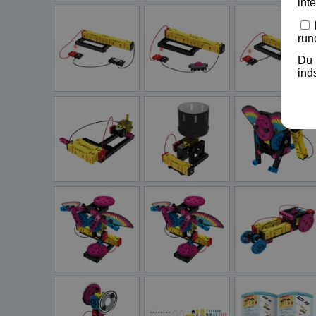
int
run
Du 
ind