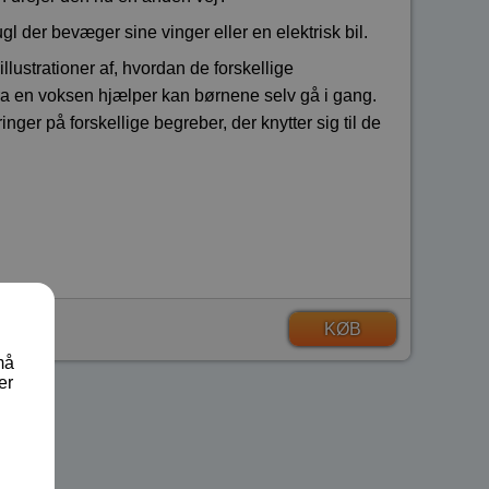
ugl der bevæger sine vinger eller en elektrisk bil.
lustrationer af, hvordan de forskellige
fra en voksen hjælper kan børnene selv gå i gang.
nger på forskellige begreber, der knytter sig til de
KØB
må
er