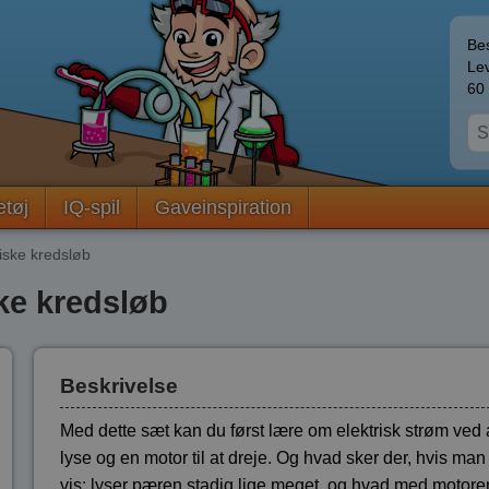
Bes
Lev
60 
etøj
IQ-spil
Gaveinspiration
iske kredsløb
ske kredsløb
Beskrivelse
Med dette sæt kan du først lære om elektrisk strøm ved a
lyse og en motor til at dreje. Og hvad sker der, hvis man
vis; lyser pæren stadig lige meget, og hvad med motore