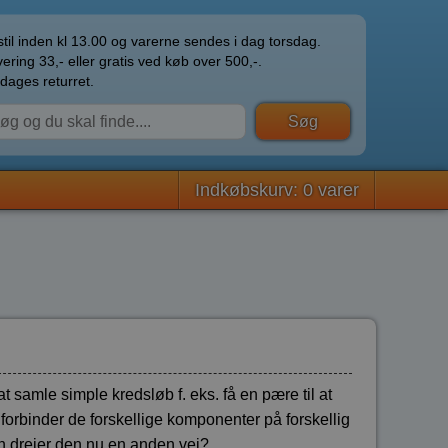
til inden kl 13.00 og varerne sendes i dag torsdag.
ering 33,- eller gratis ved køb over 500,-.
dages returret.
Indkøbskurv: 0 varer
t samle simple kredsløb f. eks. få en pære til at
 forbinder de forskellige komponenter på forskellig
n drejer den nu en anden vej?