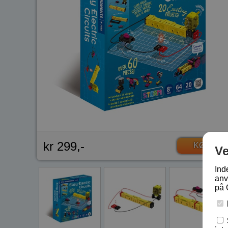
kr 299,-
KØB
V
Ind
anv
på 