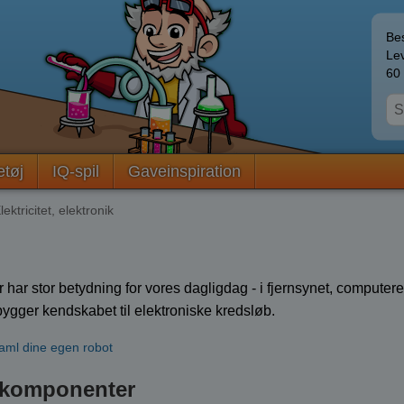
Bes
Lev
60 
etøj
IQ-spil
Gaveinspiration
ektricitet, elektronik
r har stor betydning for vores dagligdag - i fjernsynet, computere
bygger kendskabet til elektroniske kredsløb.
aml dine egen robot
e komponenter