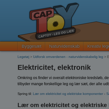
Byggesæt
Naturvidenskab
Kreativ leg
Legetøj
>
Udforsk omverdenen - naturvidenskabelig leg
> El
Elektricitet, elektronik
Omkring os finder vi overalt elektroniske kredsløb, de
tilbyder mange forskellige leg og lær sæt, der alle ud
Spring til:
Lær om elektricitet og elektriske komponenter
-
S
Lær om elektricitet og elektrisk