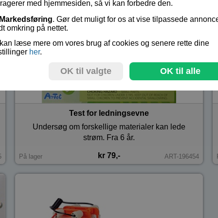
eragerer med hjemmesiden, så vi kan forbedre den.
Markedsføring
. Gør det muligt for os at vise tilpassede annonc
dt omkring på nettet.
kan læse mere om vores brug af cookies og senere rette dine
stillinger
her
.
OK til valgte
OK til alle
Test for ledningsevne
Undersøg om forskellige materialer kan lede
strøm. Fra 6 år.
kr 79,-
5
På lager
ART-196454