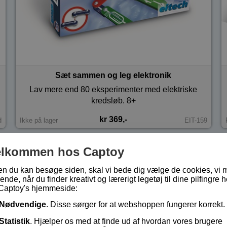
Sæt sammen og leg elektronik
Lav mere end 80 eksperimenter med elektriske
kredsløb. 8+
kr 369,-
d
Ikke på lager
EIT-159
elkommen hos Captoy
en du kan besøge siden, skal vi bede dig vælge de cookies, vi 
ende, når du finder kreativt og lærerigt legetøj til dine pilfingre h
Captoy's hjemmeside:
Nødvendige
. Disse sørger for at webshoppen fungerer korrekt.
Statistik
. Hjælper os med at finde ud af hvordan vores brugere