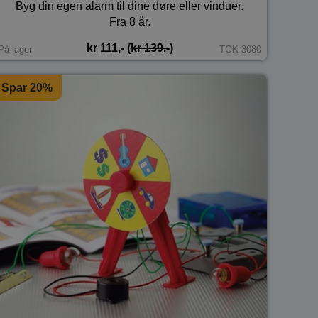
Byg din egen alarm til dine døre eller vinduer.
Fra 8 år.
kr 111,- (
kr 139,-
)
På lager
TOK-3080
Spar 20%