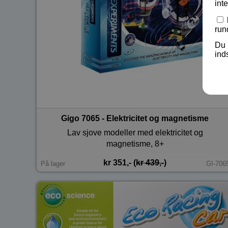
int
run
Du 
ind
Gigo 7065 - Elektricitet og magnetisme
Lav sjove modeller med elektricitet og
magnetisme, 8+
kr 351,- (
kr 439,-
)
På lager
GI-706