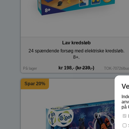
Lav kredsløb
24 spændende forsøg med elektriske kredsløb.
8+.
kr 198,- (
kr 239,-
)
På lager
TOK-7072tilbu
Spar 20%
V
Ind
anv
på 