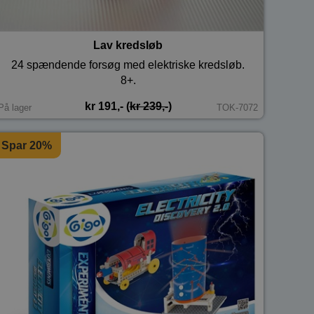
Lav kredsløb
24 spændende forsøg med elektriske kredsløb.
8+.
kr 191,- (
kr 239,-
)
På lager
TOK-7072
Spar 20%