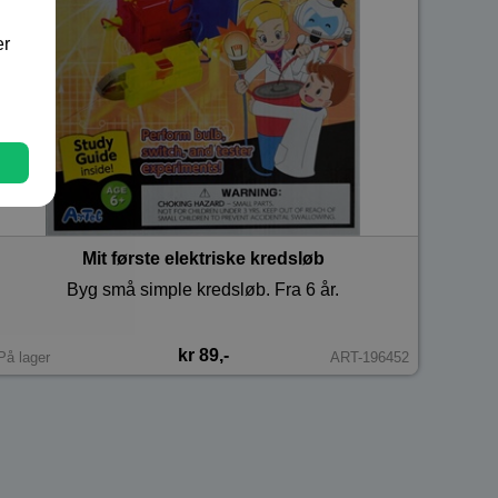
er
Mit første elektriske kredsløb
Byg små simple kredsløb. Fra 6 år.
kr 89,-
På lager
ART-196452