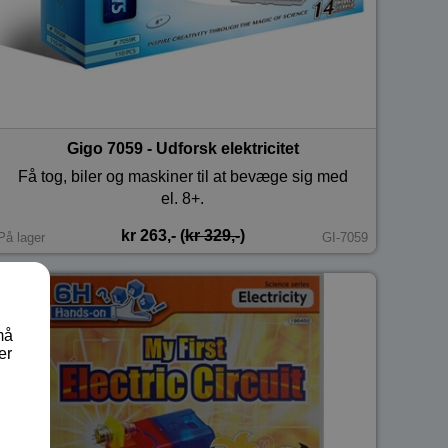
Gigo 7059 - Udforsk elektricitet
Få tog, biler og maskiner til at bevæge sig med
el. 8+.
kr 263,- (
kr 329,-
)
På lager
GI-7059
må
er