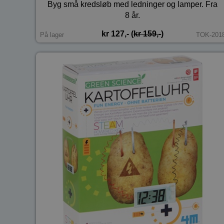
Byg små kredsløb med ledninger og lamper. Fra
8 år.
kr 127,- (
kr 159,-
)
På lager
TOK-201