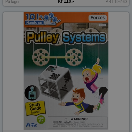
kr 119,-
På lager
ART-196460