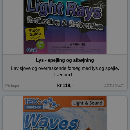
Lys - spejling og afbøjning
Lav sjove og overraskende forsøg med lys og spejle.
Lær om l...
kr 119,-
På lager
ART-196471