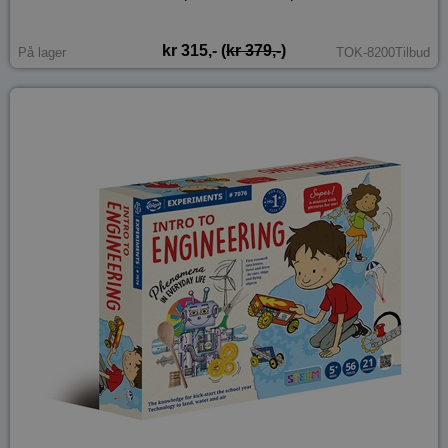
kr 315,- (
kr 379,-
)
På lager
TOK-8200Tilbud