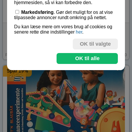
hjemmesiden, så vi kan forbedre den.
Markedsføring
. Gør det muligt for os at vise
tilpassede annoncer rundt omkring på nettet.
Du kan læse mere om vores brug af cookies og
Vand - introduktionssæt
senere rette dine indstillinger
her
.
Oplev hvordan vand og andre væsker kan opføre sig.
OK til valgte
Fra 6 år.
kr 109,-
På lager
TOK-2080
OK til alle
Spar 19%