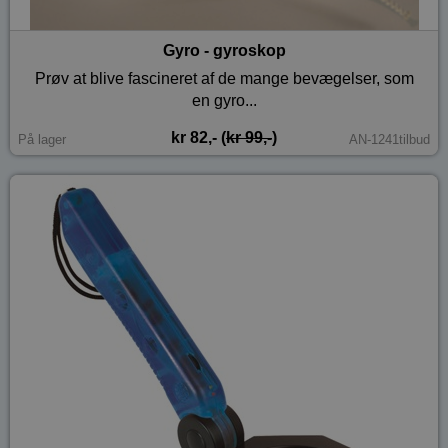
Gyro - gyroskop
Prøv at blive fascineret af de mange bevægelser, som
en gyro...
kr 82,- (
kr 99,-
)
På lager
AN-1241tilbud