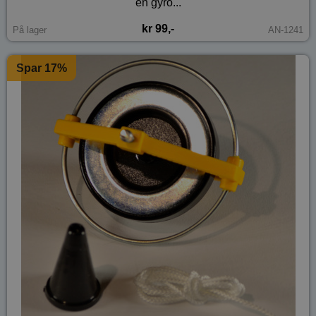
en gyro...
kr 99,-
På lager
AN-1241
Spar 17%