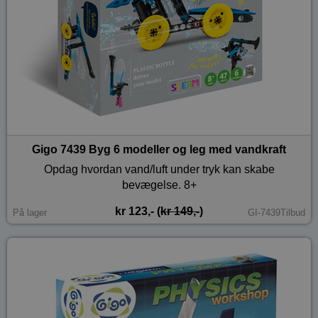
Gigo 7439 Byg 6 modeller og leg med vandkraft
Opdag hvordan vand/luft under tryk kan skabe
bevægelse. 8+
kr 123,- (
kr 149,-
)
På lager
GI-7439Tilbud