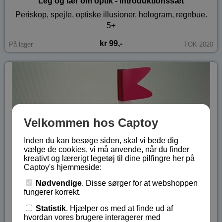
Leg og lær om optik - introduktionssæt
Periskop, spejle, optiske illusioner, hologram, regnbue.
5+
kr 99,-
På lager
TOK-2020
Velkommen hos Captoy
Inden du kan besøge siden, skal vi bede dig
vælge de cookies, vi må anvende, når du finder
kreativt og lærerigt legetøj til dine pilfingre her på
Captoy's hjemmeside:
Nødvendige
. Disse sørger for at webshoppen
fungerer korrekt.
Statistik
. Hjælper os med at finde ud af
hvordan vores brugere interagerer med