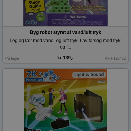
Byg robot styret af vand/luft tryk
Leg og lær med vand- og luft-tryk. Lav forsøg med tryk,
og f...
kr 139,-
På lager
ART-196462