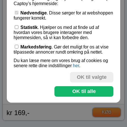
Captoy's hjemmeside:
For den 11 - 14 årige vil det også være sjovt at
Nødvendige
. Disse sørger for at webshoppen
begynde at studere noget af fysikken bag ved et
fungerer korrekt.
kasteapparat.
Statistik
. Hjælper os med at finde ud af
hvordan vores brugere interagerer med
For den 14 - 16+ årige vil man kunne studere og
hjemmesiden, så vi kan forbedre den.
forstå kastebevægelser i større detaljer.
Markedsføring
. Gør det muligt for os at vise
Sættet indeholder 110 dele.
tilpassede annoncer rundt omkring på nettet.
Samlingsvejledning med billeder - tekniske
Du kan læse mere om vores brug af cookies og
forklaringer på engelsk.
senere rette dine indstillinger
her
.
Fra 8 - 14+ år.
OK til valgte
Lagerstatus:
På lager
OK til alle
Vare nr.:
GI-7406
kr 169,-
KØB