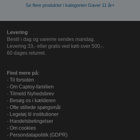
Se flere produkter i kategorien Gaver 11 år+
Levering
Bestil i dag og varerne sendes mandag.
Levering 33,- eller gratis ved køb over 500,-.
60 dages returret.
Find mere på:
-
Til forsiden
-
Om Captoy-familien
-
Tilmeld Nyhedsbrev
-
Besøg os i kælderen
-
Ofte stillede spørgsmål
-
Legetøj til institutioner
-
Handelsbetingelser
-
Om cookies
-
Persondatapolitik (GDPR)