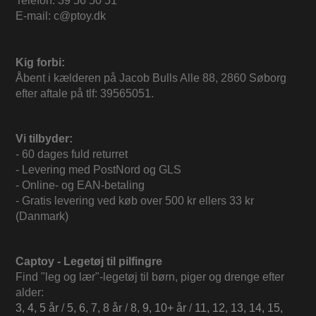
Telefon: 39 56 50 51
E-mail: c@ptoy.dk
Kig forbi:
Åbent i kælderen på Jacob Bulls Alle 88, 2860 Søborg
efter aftale på tlf: 39565051.
Vi tilbyder:
- 60 dages fuld returret
- Levering med PostNord og GLS
- Online- og EAN-betaling
- Gratis levering ved køb over 500 kr ellers 33 kr
(Danmark)
Captoy - Legetøj til pilfingre
Find "leg og lær"-legetøj til børn, piger og drenge efter
alder:
3, 4, 5 år
/
5, 6, 7, 8 år
/
8, 9, 10+ år
/
11, 12, 13, 14, 15,