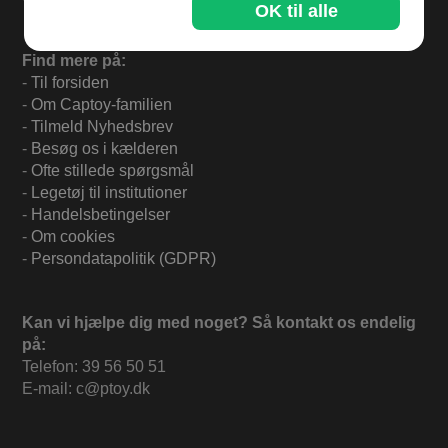
OK til alle
Find mere på:
-
Til forsiden
-
Om Captoy-familien
-
Tilmeld Nyhedsbrev
-
Besøg os i kælderen
-
Ofte stillede spørgsmål
-
Legetøj til institutioner
-
Handelsbetingelser
-
Om cookies
-
Persondatapolitik (GDPR)
Kan vi hjælpe dig med noget? Så kontakt os endelig
på:
Telefon: 39 56 50 51
E-mail: c@ptoy.dk