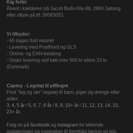
Kig forbi:
Åbent i kælderen på Jacob Bulls Alle 88, 2860 Søborg
efter aftale på tlf: 39565051.
Vi tilbyder:
- 60 dages fuld returret
- Levering med PostNord og GLS
- Online- og EAN-betaling
- Gratis levering ved køb over 500 kr ellers 33 kr
(Danmark)
Captoy - Legetøj til pilfingre
Find "leg og lær"-legetøj til børn, piger og drenge efter
alder:
3, 4, 5 år
/
5, 6, 7, 8 år
/
8, 9, 10+ år
/
11, 12, 13, 14, 15,
23+ år
.
Følg os på
facebook
og
instagram
for løbende
opdateringer og inspiration til fremtidig læring og leg.