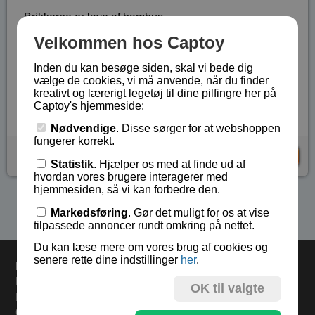
Brikkerne er lave af bambus.
Velkommen hos Captoy
På en skala fra 1 til 5 har denne sværhedsgrad 2.
Samlingsvejledning medfølger.
Inden du kan besøge siden, skal vi bede dig
vælge de cookies, vi må anvende, når du finder
Lagerstatus:
På lager
kreativt og lærerigt legetøj til dine pilfingre her på
Vare nr.:
BA-1075
Captoy's hjemmeside:
Nødvendige
. Disse sørger for at webshoppen
fungerer korrekt.
kr 89,-
KØB
Statistik
. Hjælper os med at finde ud af
hvordan vores brugere interagerer med
hjemmesiden, så vi kan forbedre den.
Se flere produkter i kategorien Gaver 11 år+
Markedsføring
. Gør det muligt for os at vise
tilpassede annoncer rundt omkring på nettet.
Du kan læse mere om vores brug af cookies og
senere rette dine indstillinger
her
.
Levering
Bestil i dag og varerne sendes i morgen fredag.
OK til valgte
Levering 33,- eller gratis ved køb over 500,-.
60 dages returret.