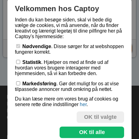
Velkommen hos Captoy
Fra 8 år og opefter.
Lagerstatus:
På lager
Inden du kan besøge siden, skal vi bede dig
vælge de cookies, vi må anvende, når du finder
Vare nr.:
EIT-C98
kreativt og lærerigt legetøj til dine pilfingre her på
Captoy's hjemmeside:
Nødvendige
. Disse sørger for at webshoppen
kr 179,-
KØB
fungerer korrekt.
Statistik
. Hjælper os med at finde ud af
hvordan vores brugere interagerer med
Se flere produkter i kategorien Gaver 150 kr - 300 kr
hjemmesiden, så vi kan forbedre den.
Markedsføring
. Gør det muligt for os at vise
tilpassede annoncer rundt omkring på nettet.
Levering
Du kan læse mere om vores brug af cookies og
Bestil inden kl 13.00 og varerne sendes i dag fredag.
senere rette dine indstillinger
her
.
Levering 33,- eller gratis ved køb over 500,-.
OK til valgte
60 dages returret.
OK til alle
Find mere på: