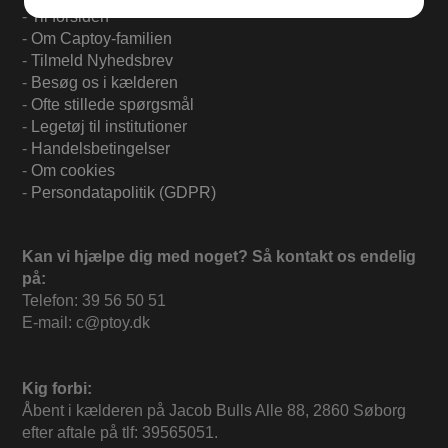
-
Til forsiden
-
Om Captoy-familien
-
Tilmeld Nyhedsbrev
-
Besøg os i kælderen
-
Ofte stillede spørgsmål
-
Legetøj til institutioner
-
Handelsbetingelser
-
Om cookies
-
Persondatapolitik (GDPR)
Kan vi hjælpe dig med noget? Så kontakt os endelig
på:
Telefon: 39 56 50 51
E-mail: c@ptoy.dk
Kig forbi:
Åbent i kælderen på Jacob Bulls Alle 88, 2860 Søborg
efter aftale på tlf: 39565051.