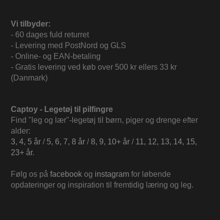
Vi tilbyder:
- 60 dages fuld returret
- Levering med PostNord og GLS
- Online- og EAN-betaling
- Gratis levering ved køb over 500 kr ellers 33 kr
(Danmark)
Captoy - Legetøj til pilfingre
Find "leg og lær"-legetøj til børn, piger og drenge efter
alder:
3, 4, 5 år
/
5, 6, 7, 8 år
/
8, 9, 10+ år
/
11, 12, 13, 14, 15,
23+ år
.
Følg os på
facebook
og
instagram
for løbende
opdateringer og inspiration til fremtidig læring og leg.