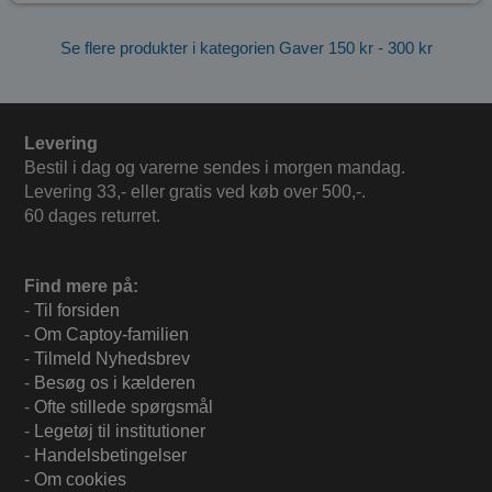
Se flere produkter i kategorien Gaver 150 kr - 300 kr
Levering
Bestil i dag og varerne sendes i morgen mandag.
Levering 33,- eller gratis ved køb over 500,-.
60 dages returret.
Find mere på:
-
Til forsiden
-
Om Captoy-familien
-
Tilmeld Nyhedsbrev
-
Besøg os i kælderen
-
Ofte stillede spørgsmål
-
Legetøj til institutioner
-
Handelsbetingelser
-
Om cookies