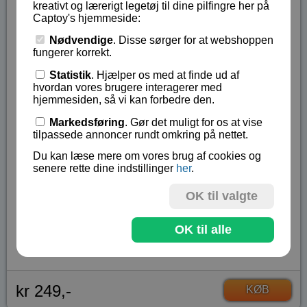
kreativt og lærerigt legetøj til dine pilfingre her på
hanevogn
Captoy's hjemmeside:
vindmølle
Nødvendige
. Disse sørger for at webshoppen
håndholdt røremaskine
fungerer korrekt.
tårn kran
Statistik
. Hjælper os med at finde ud af
mini racerbil
hvordan vores brugere interagerer med
mini sommerfugl
hjemmesiden, så vi kan forbedre den.
elektrisk fiskestang
Markedsføring
. Gør det muligt for os at vise
tilpassede annoncer rundt omkring på nettet.
Legetøj til børn fra 6 år og opefter.
Du kan læse mere om vores brug af cookies og
Byggesæt, der indeholder 102 dele inklusiv motor
senere rette dine indstillinger
her
.
samt billedvejledning.
OK til valgte
STEAM produkt.
Lagerstatus:
På lager
OK til alle
Vare nr.:
GI-1406
kr 249,-
KØB