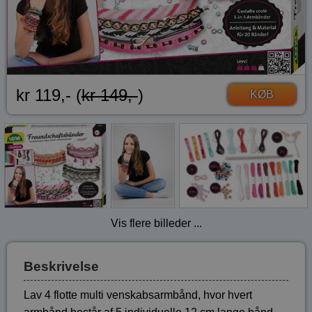
kr 119,- (
kr 149,-
)
KØB
Vis flere billeder ...
Beskrivelse
Lav 4 flotte multi venskabsarmbånd, hvor hvert