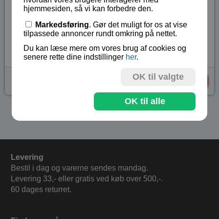
Illustreret vejledning med dansk tekst
hjemmesiden, så vi kan forbedre den.
Fra 8 år og opefter.
Markedsføring
. Gør det muligt for os at vise
Lagerstatus:
På lager
tilpassede annoncer rundt omkring på nettet.
Vare nr.:
LE-42117
Du kan læse mere om vores brug af cookies og
senere rette dine indstillinger
her
.
OK til valgte
kr 119,- (
kr 149,-
)
KØB
OK til alle
Se flere produkter i kategorien Gaver 150 kr - 300 kr
Levering
Bestil i dag og varerne sendes mandag.
Levering 33,- eller gratis ved køb over 500,-.
60 dages returret.