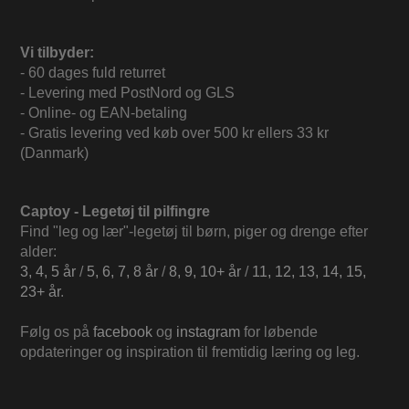
Vi tilbyder:
- 60 dages fuld returret
- Levering med PostNord og GLS
- Online- og EAN-betaling
- Gratis levering ved køb over 500 kr ellers 33 kr
(Danmark)
Captoy - Legetøj til pilfingre
Find "leg og lær"-legetøj til børn, piger og drenge efter
alder:
3, 4, 5 år
/
5, 6, 7, 8 år
/
8, 9, 10+ år
/
11, 12, 13, 14, 15,
23+ år
.
Følg os på
facebook
og
instagram
for løbende
opdateringer og inspiration til fremtidig læring og leg.