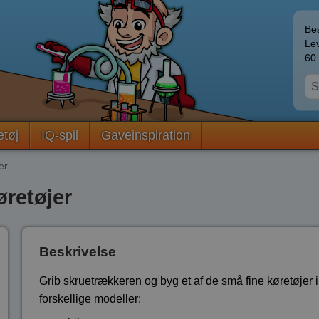
Bes
Lev
60 
etøj
IQ-spil
Gaveinspiration
er
retøjer
Beskrivelse
Grib skruetrækkeren og byg et af de små fine køretøjer i 
forskellige modeller: