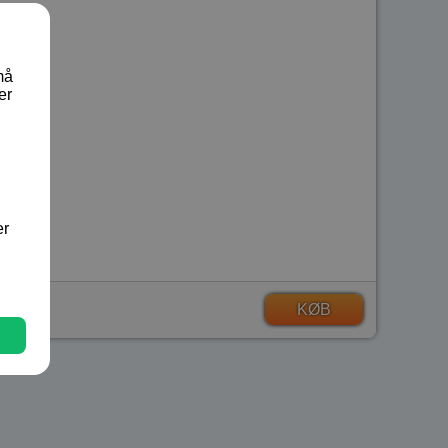
må
er
er
KØB