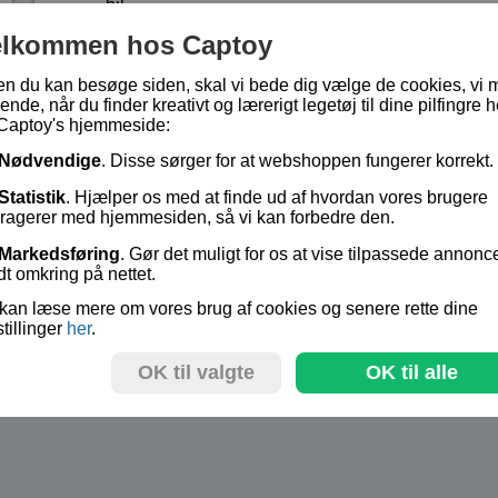
bil
buggy
elkommen hos Captoy
"sæbekasse" bil
en du kan besøge siden, skal vi bede dig vælge de cookies, vi 
3-hjulet motorcykel
ende, når du finder kreativt og lærerigt legetøj til dine pilfingre h
Captoy's hjemmeside:
Fra 4 år og opefter.
Nødvendige
. Disse sørger for at webshoppen fungerer korrekt.
Sættet indeholder 110 dele.
Statistik
. Hjælper os med at finde ud af hvordan vores brugere
Billed byggevejledning.
eragerer med hjemmesiden, så vi kan forbedre den.
Lagerstatus:
På lager
Markedsføring
. Gør det muligt for os at vise tilpassede annonc
Vare nr.:
EIC-39028
dt omkring på nettet.
kan læse mere om vores brug af cookies og senere rette dine
stillinger
her
.
kr 279,-
OK til valgte
OK til alle