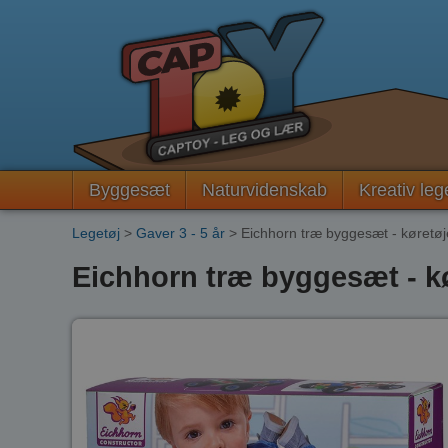
Byggesæt
Naturvidenskab
Kreativ leg
Legetøj
>
Gaver 3 - 5 år
> Eichhorn træ byggesæt - køretøj
Eichhorn træ byggesæt - kø