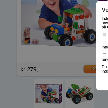
V
Ind
anv
på 
int
run
Du 
kr 279,-
KØB
ind