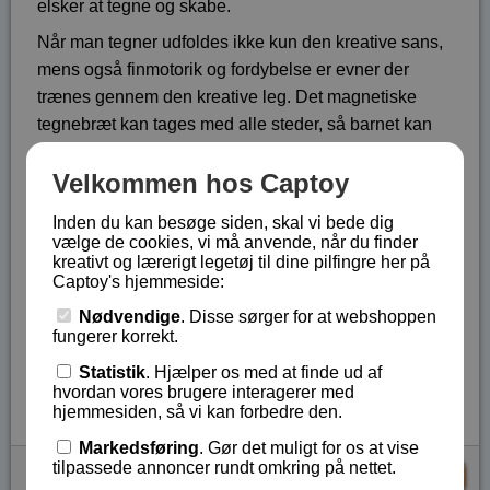
elsker at tegne og skabe.
Når man tegner udfoldes ikke kun den kreative sans,
mens også finmotorik og fordybelse er evner der
trænes gennem den kreative leg. Det magnetiske
tegnebræt kan tages med alle steder, så barnet kan
være kreativt både hjemme, i bilen og hos venner og
Velkommen hos Captoy
familie. Når man vil tegne noget nyt, anvendes
"skyderen", så tegningen slettes og der igen er en ren
Inden du kan besøge siden, skal vi bede dig
tegneplade til at tegne på.
vælge de cookies, vi må anvende, når du finder
kreativt og lærerigt legetøj til dine pilfingre her på
Selve den aktive tegneplade er på 19 cm x 14 cm.,
Captoy's hjemmeside:
mens den ydre størrelse er på 32,5 cm x 25 cm.
Nødvendige
. Disse sørger for at webshoppen
Fra 3 år og opefter.
fungerer korrekt.
Lagerstatus:
På lager
Statistik
. Hjælper os med at finde ud af
hvordan vores brugere interagerer med
Vare nr.:
ALL-68500
hjemmesiden, så vi kan forbedre den.
Markedsføring
. Gør det muligt for os at vise
tilpassede annoncer rundt omkring på nettet.
kr 129,-
KØB