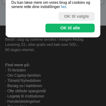
Du kan læse mere om vores brug af cookies og
senere rette dine indstillinger
her
.
Se flere produkter i kategorien Gaver 3 - 5 år
OK til valgte
OK til alle
Levering
Bestil i dag og varerne sendes i morgen fredag.
Levering 33,- eller gratis ved køb over 500,-.
60 dages returret.
Find mere på:
-
Til forsiden
-
Om Captoy-familien
-
Tilmeld Nyhedsbrev
-
Besøg os i kælderen
-
Ofte stillede spørgsmål
-
Legetøj til institutioner
-
Handelsbetingelser