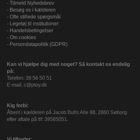
-
Tilmeld Nyhedsbrev
-
Besøg os i kælderen
-
Ofte stillede spørgsmål
-
Legetøj til institutioner
-
Handelsbetingelser
-
Om cookies
-
Persondatapolitik (GDPR)
Kan vi hjælpe dig med noget? Så kontakt os endelig
på:
Telefon: 39 56 50 51
E-mail: c@ptoy.dk
Kig forbi:
Åbent i kælderen på Jacob Bulls Alle 88, 2860 Søborg
efter aftale på tlf: 39565051.
Vi tilbyder: