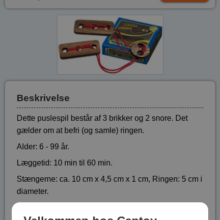
Beskrivelse
Dette puslespil består af 3 brikker og 2 snore. Det
gælder om at befri (og samle) ringen.
Alder: 6 - 99 år.
Læggetid: 10 min til 60 min.
Stængerne: ca. 10 cm x 4,5 cm x 1 cm, Ringen: 5 cm i
diameter.
Løsning medfølger.