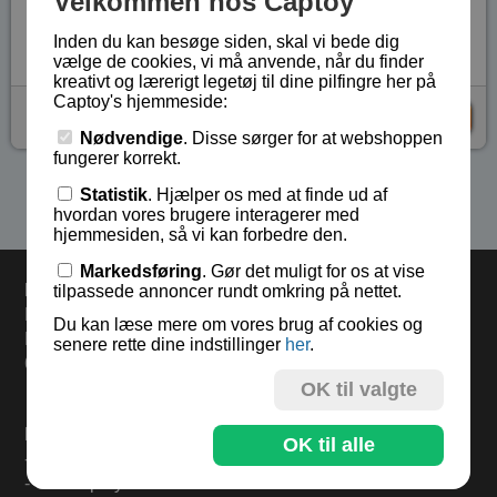
Velkommen hos Captoy
Lagerstatus:
På lager
Vare nr.:
PHI-6101
Inden du kan besøge siden, skal vi bede dig
vælge de cookies, vi må anvende, når du finder
kreativt og lærerigt legetøj til dine pilfingre her på
Captoy's hjemmeside:
kr 65,-
KØB
Nødvendige
. Disse sørger for at webshoppen
fungerer korrekt.
Se flere produkter i kategorien Gaver 5 - 8 år
Statistik
. Hjælper os med at finde ud af
hvordan vores brugere interagerer med
hjemmesiden, så vi kan forbedre den.
Markedsføring
. Gør det muligt for os at vise
Levering
tilpassede annoncer rundt omkring på nettet.
Bestil i dag og varerne sendes mandag.
Du kan læse mere om vores brug af cookies og
Levering 33,- eller gratis ved køb over 500,-.
senere rette dine indstillinger
her
.
60 dages returret.
OK til valgte
Find mere på:
OK til alle
-
Til forsiden
-
Om Captoy-familien