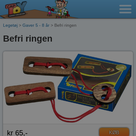
Legetøj
>
Gaver 5 - 8 år
> Befri ringen
Befri ringen
kr 65,-
KØB