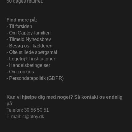
60 dages returret.
Find mere på:
-
Til forsiden
-
Om Captoy-familien
-
Tilmeld Nyhedsbrev
-
Besøg os i kælderen
-
Ofte stillede spørgsmål
-
Legetøj til institutioner
-
Handelsbetingelser
-
Om cookies
-
Persondatapolitik (GDPR)
Kan vi hjælpe dig med noget? Så kontakt os endelig
på:
Telefon: 39 56 50 51
E-mail: c@ptoy.dk