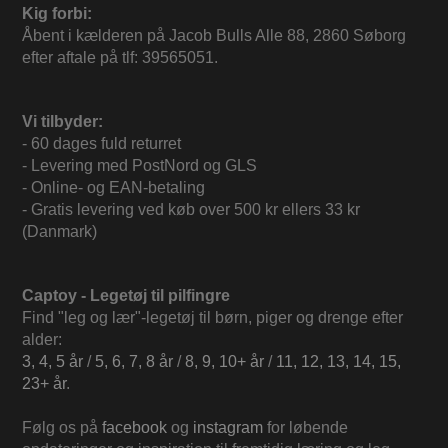
Kig forbi:
Åbent i kælderen på Jacob Bulls Alle 88, 2860 Søborg
efter aftale på tlf: 39565051.
Vi tilbyder:
- 60 dages fuld returret
- Levering med PostNord og GLS
- Online- og EAN-betaling
- Gratis levering ved køb over 500 kr ellers 33 kr
(Danmark)
Captoy - Legetøj til pilfingre
Find "leg og lær"-legetøj til børn, piger og drenge efter
alder:
3, 4, 5 år
/
5, 6, 7, 8 år
/
8, 9, 10+ år
/
11, 12, 13, 14, 15,
23+ år
.
Følg os på
facebook
og
instagram
for løbende