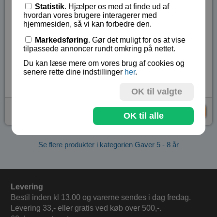
skal der bruges en smartphone til en af aktiviteterne.
Statistik
. Hjælper os med at finde ud af
hvordan vores brugere interagerer med
Illustreret vejledning samt en forklaring til den voksne
hjemmesiden, så vi kan forbedre den.
vejleder om de enkelte aktiviteter (på engelsk).
Markedsføring
. Gør det muligt for os at vise
Fra 5 år.
tilpassede annoncer rundt omkring på nettet.
Du kan læse mere om vores brug af cookies og
Lagerstatus:
På lager
senere rette dine indstillinger
her
.
Vare nr.:
TOK-2020
OK til valgte
kr 99,-
KØB
OK til alle
Se flere produkter i kategorien Gaver 5 - 8 år
Levering
Bestil inden kl 13.00 og varerne sendes i dag fredag.
Levering 33,- eller gratis ved køb over 500,-.