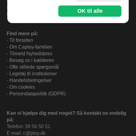
Bestil inden kl 13.00 og varerne sendes i dag fredag.
Levering 33,- eller gratis ved køb over 500,-.
OK til alle
60 dages returret.
Find mere på:
-
Til forsiden
-
Om Captoy-familien
-
Tilmeld Nyhedsbrev
-
Besøg os i kælderen
-
Ofte stillede spørgsmål
-
Legetøj til institutioner
-
Handelsbetingelser
-
Om cookies
-
Persondatapolitik (GDPR)
Kan vi hjælpe dig med noget? Så kontakt os endelig
på:
Telefon: 39 56 50 51
E-mail: c@ptoy.dk