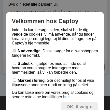
Byg din eget lille pariserhjul.
Lav dine første forsøg og gå på opdagelse i fysikken.
Velkommen hos Captoy
Et sjovt lille sæt hvor der både leges med motor,
ledninger og plastikdele, der skal sættes sammen.
Inden du kan besøge siden, skal vi bede dig
vælge de cookies, vi må anvende, når du finder
Fra 6 år.
kreativt og lærerigt legetøj til dine pilfingre her på
Lagerstatus:
På lager
Captoy's hjemmeside:
Vare nr.:
EDU-CS004
Nødvendige
. Disse sørger for at webshoppen
fungerer korrekt.
Statistik
. Hjælper os med at finde ud af
kr 69,-
KØB
hvordan vores brugere interagerer med
hjemmesiden, så vi kan forbedre den.
Markedsføring
. Gør det muligt for os at vise
Se flere produkter i kategorien Gaver 5 - 8 år
tilpassede annoncer rundt omkring på nettet.
Du kan læse mere om vores brug af cookies og
senere rette dine indstillinger
her
.
Levering
OK til valgte