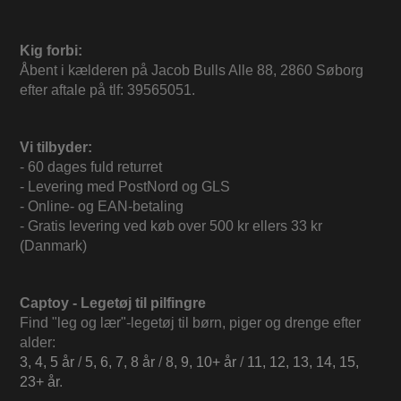
Kig forbi:
Åbent i kælderen på Jacob Bulls Alle 88, 2860 Søborg
efter aftale på tlf: 39565051.
Vi tilbyder:
- 60 dages fuld returret
- Levering med PostNord og GLS
- Online- og EAN-betaling
- Gratis levering ved køb over 500 kr ellers 33 kr
(Danmark)
Captoy - Legetøj til pilfingre
Find "leg og lær"-legetøj til børn, piger og drenge efter
alder:
3, 4, 5 år
/
5, 6, 7, 8 år
/
8, 9, 10+ år
/
11, 12, 13, 14, 15,
23+ år
.