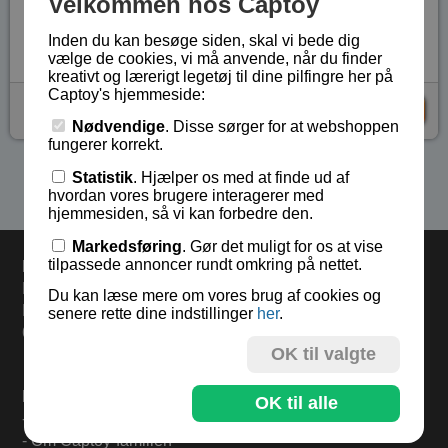
Velkommen hos Captoy
Lagerstatus:
På lager
Vare nr.:
PHI-6103
Inden du kan besøge siden, skal vi bede dig
vælge de cookies, vi må anvende, når du finder
kreativt og lærerigt legetøj til dine pilfingre her på
Captoy's hjemmeside:
kr 65,-
KØB
Nødvendige
. Disse sørger for at webshoppen
fungerer korrekt.
Statistik
. Hjælper os med at finde ud af
Se flere produkter i kategorien Gaver 5 - 8 år
hvordan vores brugere interagerer med
hjemmesiden, så vi kan forbedre den.
Markedsføring
. Gør det muligt for os at vise
tilpassede annoncer rundt omkring på nettet.
Levering
Bestil inden kl 13.00 og varerne sendes i dag torsdag.
Du kan læse mere om vores brug af cookies og
Levering 33,- eller gratis ved køb over 500,-.
senere rette dine indstillinger
her
.
60 dages returret.
OK til valgte
Find mere på:
OK til alle
-
Til forsiden
-
Om Captoy-familien