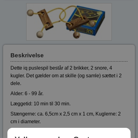
Beskrivelse
Dette iq puslespil består af 2 brikker, 2 snore, 4
kugler. Det gælder om at skille (og samle) sættet i 2
dele.
Alder: 6 - 99 år.
Læggetid: 10 min til 30 min.
Stængerne: ca. 6,5cm x 2,5 cm x 1 cm, Kuglerne: 2
cm i diameter.
Løsning medfølger.