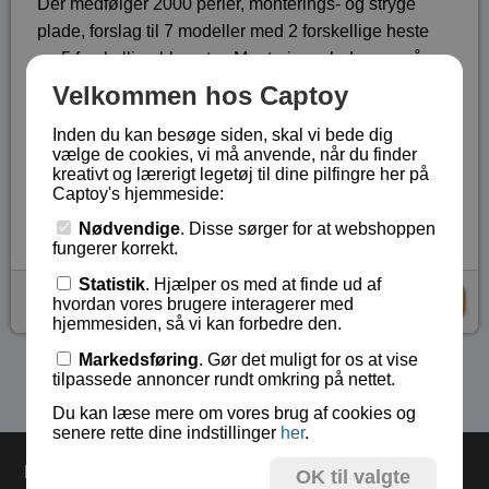
Der medfølger 2000 perler, monterings- og stryge
plade, forslag til 7 modeller med 2 forskellige heste
og 5 forskellige blomster. Monteringspladen err på
15x15 cm.
Velkommen hos Captoy
Fra 5 år. Kræver voksen person til strygningen.
Inden du kan besøge siden, skal vi bede dig
vælge de cookies, vi må anvende, når du finder
Dansk vejledning.
kreativt og lærerigt legetøj til dine pilfingre her på
Captoy's hjemmeside:
Lagerstatus:
På lager
Vare nr.:
LE-31503
Nødvendige
. Disse sørger for at webshoppen
fungerer korrekt.
Statistik
. Hjælper os med at finde ud af
kr 79,-
KØB
hvordan vores brugere interagerer med
hjemmesiden, så vi kan forbedre den.
Markedsføring
. Gør det muligt for os at vise
Se flere produkter i kategorien Gaver 5 - 8 år
tilpassede annoncer rundt omkring på nettet.
Du kan læse mere om vores brug af cookies og
senere rette dine indstillinger
her
.
Levering
OK til valgte