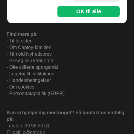
Bestil inden kl 13.00 og varerne sendes i dag mandag.
Levering 33,- eller gratis ved køb over 500,-.
OK til alle
60 dages returret.
Find mere på:
-
Til forsiden
-
Om Captoy-familien
-
Tilmeld Nyhedsbrev
-
Besøg os i kælderen
-
Ofte stillede spørgsmål
-
Legetøj til institutioner
-
Handelsbetingelser
-
Om cookies
-
Persondatapolitik (GDPR)
Kan vi hjælpe dig med noget? Så kontakt os endelig
på:
Telefon: 39 56 50 51
E-mail: c@ptoy.dk