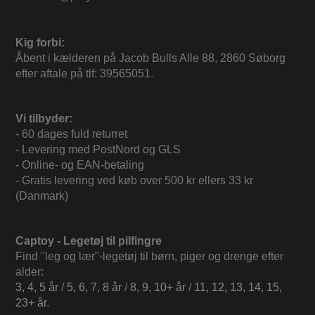
Kig forbi:
Åbent i kælderen på Jacob Bulls Alle 88, 2860 Søborg
efter aftale på tlf: 39565051.
Vi tilbyder:
- 60 dages fuld returret
- Levering med PostNord og GLS
- Online- og EAN-betaling
- Gratis levering ved køb over 500 kr ellers 33 kr
(Danmark)
Captoy - Legetøj til pilfingre
Find "leg og lær"-legetøj til børn, piger og drenge efter
alder:
3, 4, 5 år
/
5, 6, 7, 8 år
/
8, 9, 10+ år
/
11, 12, 13, 14, 15,
23+ år
.