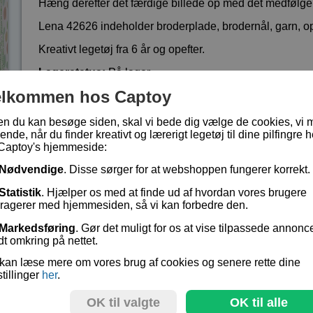
Hæng derefter det færdige billede op med det medfølge
Lena 42626 indeholder broderplade, brodernål, garn, op
Kreativt legetøj fra 6 år og opefter.
Lagerstatus:
På lager
Vare nr.:
LE-42626
elkommen hos Captoy
en du kan besøge siden, skal vi bede dig vælge de cookies, vi 
ende, når du finder kreativt og lærerigt legetøj til dine pilfingre h
kr 79,-
Captoy's hjemmeside:
Nødvendige
. Disse sørger for at webshoppen fungerer korrekt.
Statistik
. Hjælper os med at finde ud af hvordan vores brugere
eragerer med hjemmesiden, så vi kan forbedre den.
Markedsføring
. Gør det muligt for os at vise tilpassede annonc
dt omkring på nettet.
kan læse mere om vores brug af cookies og senere rette dine
stillinger
her
.
OK til valgte
OK til alle