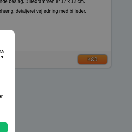
nde beslag. Billedrammen er 17 x 12 cm.
hæng, detaljeret vejledning med billeder.
må
er
KØB
er