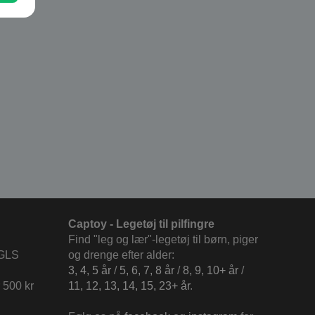
Captoy - Legetøj til pilfingre
Find "leg og lær"-legetøj til børn, piger
 GLS
og drenge efter alder:
3, 4, 5 år
/
5, 6, 7, 8 år
/
8, 9, 10+ år
/
 500 kr
11, 12, 13, 14, 15, 23+ år
.