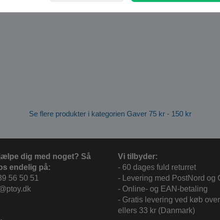
Se flere produkter i kategorien Gaver 75 kr - 150 kr
jælpe dig med noget? Så
Vi tilbyder:
os endelig på:
- 60 dages fuld returret
39 56 50 51
- Levering med PostNord og
c@ptoy.dk
- Online- og EAN-betaling
- Gratis levering ved køb over
ellers 33 kr (Danmark)