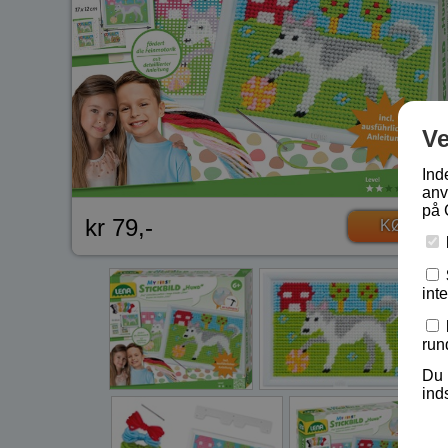
V
Ind
anv
på 
kr 79,-
KØB
int
run
Du 
ind