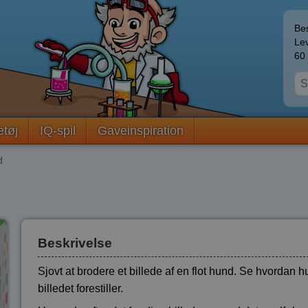
Bes
Lev
60 
etøj
IQ-spil
Gaveinspiration
d
d
Beskrivelse
Sjovt at brodere et billede af en flot hund. Se hvordan
billedet forestiller.