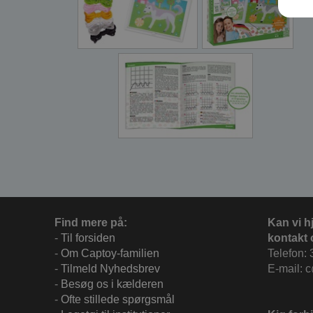
Find mere på:
Kan vi h
-
Til forsiden
kontakt 
-
Om Captoy-familien
Telefon: 
-
Tilmeld Nyhedsbrev
E-mail: 
-
Besøg os i kælderen
-
Ofte stillede spørgsmål