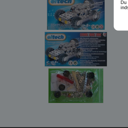
Du 
ind