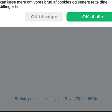
kan læse mere om vores brug af cookies og senere rette dine
stillinger
her
.
OK til valgte
OK til alle
Se flere produkter i kategorien Gaver 75 kr - 150 kr