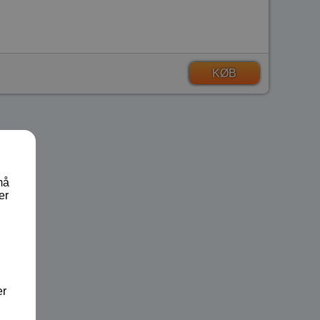
KØB
må
er
er