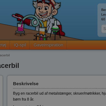
Bes
Lev
60 
etøj
IQ-spil
Gaveinspiration
acerbil
cerbil
Beskrivelse
Byg en racerbil ud af metalstænger, skruer/møtrikker, hj
børn fra 8 år.