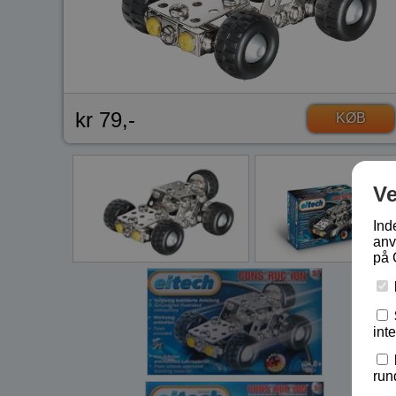
kr 79,-
KØB
V
Ind
anv
på 
int
run