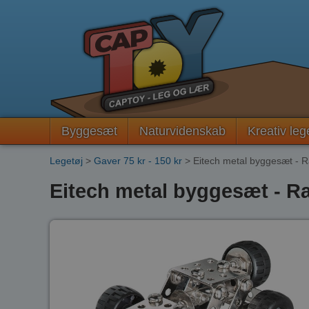
Byggesæt
Naturvidenskab
Kreativ leg
Legetøj
>
Gaver 75 kr - 150 kr
> Eitech metal byggesæt - R
Eitech metal byggesæt - Ra