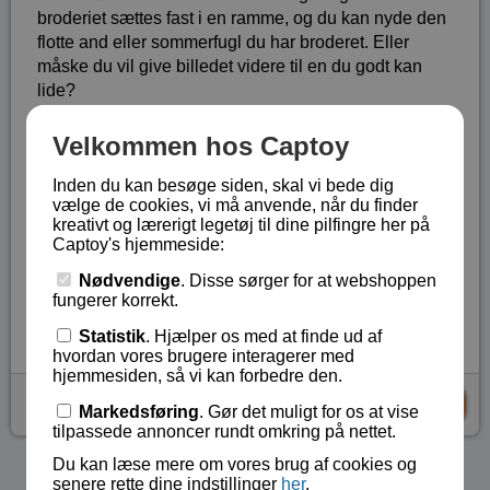
broderiet sættes fast i en ramme, og du kan nyde den
flotte and eller sommerfugl du har broderet. Eller
måske du vil give billedet videre til en du godt kan
lide?
Garnet er gjort stift i den ene ende, så det er let at
Velkommen hos Captoy
stikke gennem pladen og der ikke skal bruges nål.
Inden du kan besøge siden, skal vi bede dig
Med sættet følger 2 rammer, garn svarende til at lave
vælge de cookies, vi må anvende, når du finder
de to billeder samt vejledning med dansk tekst.
kreativt og lærerigt legetøj til dine pilfingre her på
Captoy's hjemmeside:
Fra 3 år og opefter.
Nødvendige
. Disse sørger for at webshoppen
Lagerstatus:
På lager
fungerer korrekt.
Vare nr.:
LE-42685A
Statistik
. Hjælper os med at finde ud af
hvordan vores brugere interagerer med
hjemmesiden, så vi kan forbedre den.
kr 79,-
KØB
Markedsføring
. Gør det muligt for os at vise
tilpassede annoncer rundt omkring på nettet.
Du kan læse mere om vores brug af cookies og
Se flere produkter i kategorien Gaver 75 kr - 150 kr
senere rette dine indstillinger
her
.