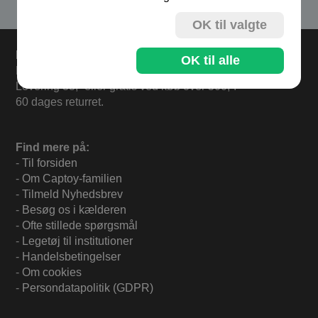
OK til valgte
Levering
OK til alle
Bestil inden kl 13.00 og varerne sendes i dag fredag.
Levering 33,- eller gratis ved køb over 500,-.
60 dages returret.
Find mere på:
-
Til forsiden
-
Om Captoy-familien
-
Tilmeld Nyhedsbrev
-
Besøg os i kælderen
-
Ofte stillede spørgsmål
-
Legetøj til institutioner
-
Handelsbetingelser
-
Om cookies
-
Persondatapolitik (GDPR)