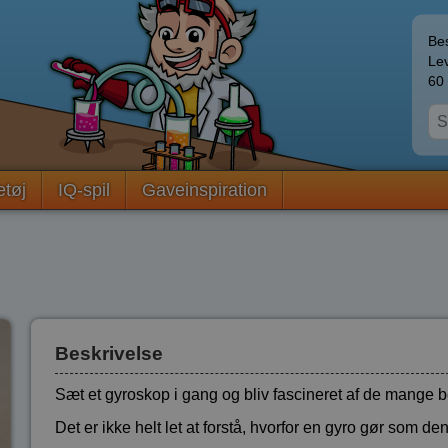
Bes
Lev
60 
etøj
IQ-spil
Gaveinspiration
Beskrivelse
Sæt et gyroskop i gang og bliv fascineret af de mange 
Det er ikke helt let at forstå, hvorfor en gyro gør som den 