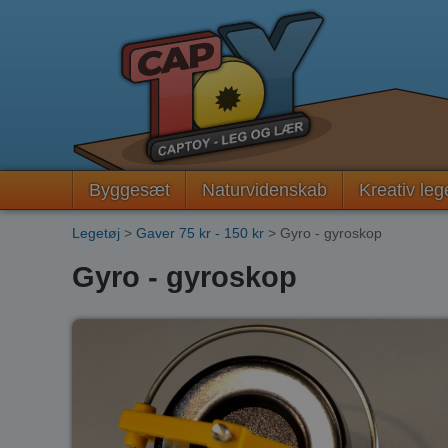
Byggesæt
Naturvidenskab
Kreativ leg
Legetøj
>
Gaver 75 kr - 150 kr
> Gyro - gyroskop
Gyro - gyroskop