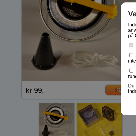
V
Ind
anv
på 
int
run
Du 
kr 99,-
KØB
ind