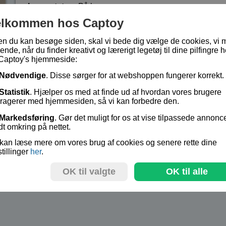
Lagerstatus:
På lager
Vare nr.:
AN-1241
elkommen hos Captoy
en du kan besøge siden, skal vi bede dig vælge de cookies, vi 
ende, når du finder kreativt og lærerigt legetøj til dine pilfingre h
kr 99,-
Captoy's hjemmeside:
Nødvendige
. Disse sørger for at webshoppen fungerer korrekt.
Statistik
. Hjælper os med at finde ud af hvordan vores brugere
eragerer med hjemmesiden, så vi kan forbedre den.
Markedsføring
. Gør det muligt for os at vise tilpassede annonc
dt omkring på nettet.
kan læse mere om vores brug af cookies og senere rette dine
stillinger
her
.
OK til valgte
OK til alle