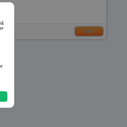
må
er
KØB
er