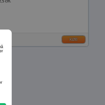
2,5 cm.
KØB
må
er
er