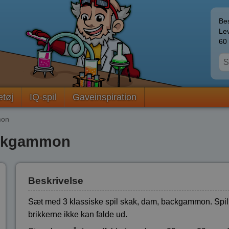
Bes
Lev
60 
etøj
IQ-spil
Gaveinspiration
mon
backgammon
Beskrivelse
Sæt med 3 klassiske spil skak, dam, backgammon. Spil
brikkerne ikke kan falde ud.