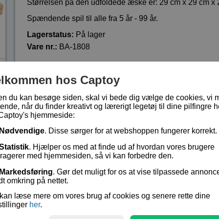
Størrelsen på den udfoldede æske er: 29 cm x 29 cm x 
Spændende spil til alle fra 5 år - 99 år.
Lagerstatus:
På lager
Vare nr.:
BA-1808
elkommen hos Captoy
kr 139,-
en du kan besøge siden, skal vi bede dig vælge de cookies, vi 
ende, når du finder kreativt og lærerigt legetøj til dine pilfingre h
Captoy's hjemmeside:
Nødvendige
. Disse sørger for at webshoppen fungerer korrekt.
Statistik
. Hjælper os med at finde ud af hvordan vores brugere
eragerer med hjemmesiden, så vi kan forbedre den.
Markedsføring
. Gør det muligt for os at vise tilpassede annonc
dt omkring på nettet.
kan læse mere om vores brug af cookies og senere rette dine
stillinger
her
.