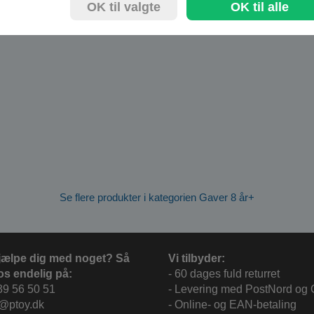
OK til valgte
OK til alle
Se flere produkter i kategorien Gaver 8 år+
jælpe dig med noget? Så
Vi tilbyder:
os endelig på:
- 60 dages fuld returret
39 56 50 51
- Levering med PostNord og
c@ptoy.dk
- Online- og EAN-betaling