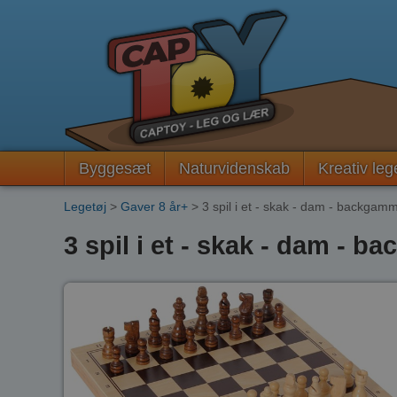
Byggesæt
Naturvidenskab
Kreativ leg
Legetøj
>
Gaver 8 år+
> 3 spil i et - skak - dam - backgam
3 spil i et - skak - dam - 