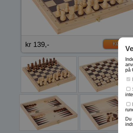
kr 139,-
KØB
V
Ind
anv
på 
int
run
Du 
ind