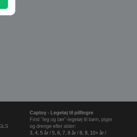
Captoy - Legetøj til pilfingre
Find "leg og lær"-legetøj til børn, piger
 GLS
og drenge efter alder:
3, 4, 5 år
/
5, 6, 7, 8 år
/
8, 9, 10+ år
/