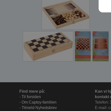
Find mere på:
Kan vi h
-
Til forsiden
kontakt 
-
Om Captoy-familien
Telefon: 
-
Tilmeld Nyhedsbrev
E-mail: 