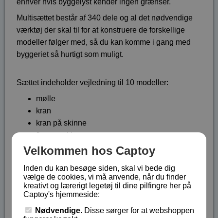
enhver hvis byggelyst kender ingen grænser.
Multisættet består af 340 dele og al det nødvendige
værktøj der skal til for at konstruere de forskellige
modeller følger med, så du kan komme i gang med
byggeriet så hurtigt som muligt.
Sættet indeholder vejledning til 10 modeller:
mølle
kran
kran på skinne
flyvemaskine
helikopter
Velkommen hos Captoy
truck
Inden du kan besøge siden, skal vi bede dig
gravko
vælge de cookies, vi må anvende, når du finder
traktor
kreativt og lærerigt legetøj til dine pilfingre her på
Captoy's hjemmeside:
buggy
ladvogn
Nødvendige
. Disse sørger for at webshoppen