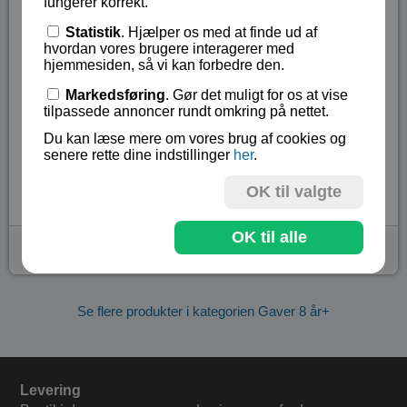
fungerer korrekt.
Eitech er sjovt og udviklende legetøj til børn som
Statistik
. Hjælper os med at finde ud af
sætter deres nysgerrighed og byggelyst på det
hvordan vores brugere interagerer med
højeste. Det udfordrer børns motoriske evner og
hjemmesiden, så vi kan forbedre den.
introducerer dem til mekanik og ingeniørvidenskab.
Markedsføring
. Gør det muligt for os at vise
tilpassede annoncer rundt omkring på nettet.
Vi anbefaler sættet til børn fra 8 år.
Du kan læse mere om vores brug af cookies og
senere rette dine indstillinger
her
.
Lagerstatus:
Ikke på lager
Vare nr.:
EIT-C300
OK til valgte
OK til alle
kr 439,-
Se flere produkter i kategorien Gaver 8 år+
Levering