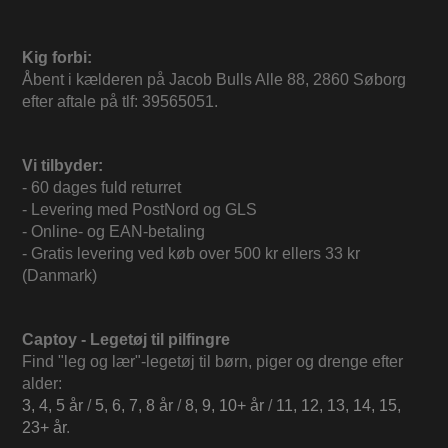
Kig forbi:
Åbent i kælderen på Jacob Bulls Alle 88, 2860 Søborg
efter aftale på tlf: 39565051.
Vi tilbyder:
- 60 dages fuld returret
- Levering med PostNord og GLS
- Online- og EAN-betaling
- Gratis levering ved køb over 500 kr ellers 33 kr
(Danmark)
Captoy - Legetøj til pilfingre
Find "leg og lær"-legetøj til børn, piger og drenge efter
alder:
3, 4, 5 år
/
5, 6, 7, 8 år
/
8, 9, 10+ år
/
11, 12, 13, 14, 15,
23+ år
.