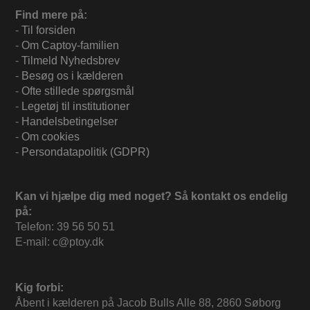
Find mere på:
-
Til forsiden
-
Om Captoy-familien
-
Tilmeld Nyhedsbrev
-
Besøg os i kælderen
-
Ofte stillede spørgsmål
-
Legetøj til institutioner
-
Handelsbetingelser
-
Om cookies
-
Persondatapolitik (GDPR)
Kan vi hjælpe dig med noget? Så kontakt os endelig
på:
Telefon: 39 56 50 51
E-mail: c@ptoy.dk
Kig forbi:
Åbent i kælderen på Jacob Bulls Alle 88, 2860 Søborg