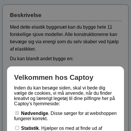
Beskrivelse
Med dette elastik byggesæt kan du bygge hele 11
forskellige sjove modeller. Alle konstruktionerne kan
bevæge sig via energi som du selv skaber ved hjælp
af elastikker.
Du kan blandt andet bygge en:
helikopter
yo-yo
Velkommen hos Captoy
katapult
Inden du kan besøge siden, skal vi bede dig
motorcykel
vælge de cookies, vi må anvende, når du finder
sportsvogn
kreativt og lærerigt legetøj til dine pilfingre her på
Captoy's hjemmeside:
sejlbil
Nødvendige
. Disse sørger for at webshoppen
Sættet indeholder 170 dele og samt en vejledning på
fungerer korrekt.
engelsk, som både forklarer dig hvordan du samler de
Statistik
. Hjælper os med at finde ud af
11 modeller og lærer dig om teorien bag energi skabt