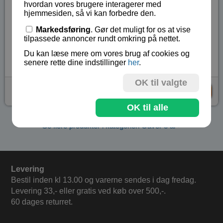
hvordan vores brugere interagerer med
med elastikker.
hjemmesiden, så vi kan forbedre den.
Vi anbefaler sættet til børn fra 8 år og op
Markedsføring
. Gør det muligt for os at vise
tilpassede annoncer rundt omkring på nettet.
Lagerstatus:
På lager
Du kan læse mere om vores brug af cookies og
Vare nr.:
GI-7329
senere rette dine indstillinger
her
.
OK til valgte
kr 189,-
KØB
OK til alle
Se flere produkter i kategorien Gaver 8 år+
Levering
Bestil inden kl 13.00 og varerne sendes i dag fredag.
Levering 33,- eller gratis ved køb over 500,-.
60 dages returret.