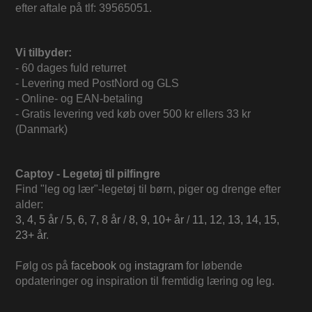
efter aftale på tlf: 39565051.
Vi tilbyder:
- 60 dages fuld returret
- Levering med PostNord og GLS
- Online- og EAN-betaling
- Gratis levering ved køb over 500 kr ellers 33 kr
(Danmark)
Captoy - Legetøj til pilfingre
Find "leg og lær"-legetøj til børn, piger og drenge efter
alder:
3, 4, 5 år
/
5, 6, 7, 8 år
/
8, 9, 10+ år
/
11, 12, 13, 14, 15,
23+ år
.
Følg os på
facebook
og
instagram
for løbende
opdateringer og inspiration til fremtidig læring og leg.