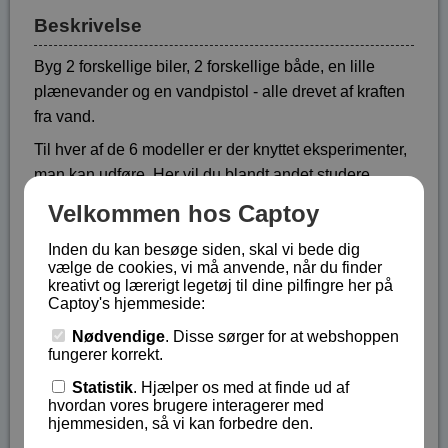
Beskrivelse
Byg 2 forskellige biler, 2 forskellige både, en lille
plænevander og en vandpistol - alle drevet af kraften
fra vand.
Til hver af de 6 modeller er der knyttet eksperimenter,
man kan udføre. Her vil du blandt andet studere,
hvordan ting kommer i bevægelse og hvilken forskel
Velkommen hos Captoy
det gør, om der bruges luft eller vand.
Inden du kan besøge siden, skal vi bede dig
Så her har du gennem sjov leg med vand (inde eller
vælge de cookies, vi må anvende, når du finder
ude) mulighed for at udvide din viden om fysik, om at
kreativt og lærerigt legetøj til dine pilfingre her på
Captoy's hjemmeside:
løse problemer samt studere ting i nærmere detalje.
Nødvendige
. Disse sørger for at webshoppen
Engelsk vejledning med samlingsvejledning i
fungerer korrekt.
billeder.
Statistik
. Hjælper os med at finde ud af
Fra 8 - 13 år.
hvordan vores brugere interagerer med
hjemmesiden, så vi kan forbedre den.
Lagerstatus:
På lager