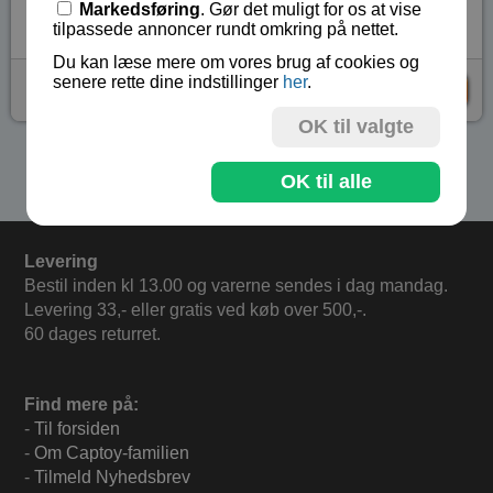
Markedsføring
. Gør det muligt for os at vise
Vare nr.:
GI-7439
tilpassede annoncer rundt omkring på nettet.
Du kan læse mere om vores brug af cookies og
senere rette dine indstillinger
her
.
kr 149,-
KØB
OK til valgte
Se flere produkter i kategorien Gaver 8 år+
OK til alle
Levering
Bestil inden kl 13.00 og varerne sendes i dag mandag.
Levering 33,- eller gratis ved køb over 500,-.
60 dages returret.
Find mere på:
-
Til forsiden
-
Om Captoy-familien
-
Tilmeld Nyhedsbrev