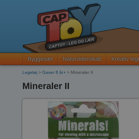
Byggesæt
Naturvidenskab
Kreativ leg
Legetøj
>
Gaver 8 år+
> Mineraler II
Mineraler II