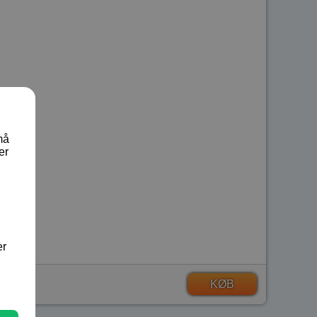
må
er
er
KØB