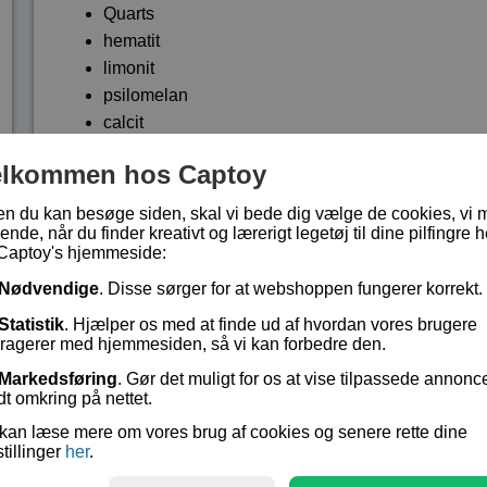
Quarts
hematit
limonit
psilomelan
calcit
Malakit
elkommen hos Captoy
talc
apatit
en du kan besøge siden, skal vi bede dig vælge de cookies, vi 
barit
ende, når du finder kreativt og lærerigt legetøj til dine pilfingre h
Captoy's hjemmeside:
tørv.
Nødvendige
. Disse sørger for at webshoppen fungerer korrekt.
Størrelsen af hvert stykke er ca. 1 cm x 1 cm x 1 cm.
Statistik
. Hjælper os med at finde ud af hvordan vores brugere
Lagerstatus:
På lager
eragerer med hjemmesiden, så vi kan forbedre den.
Vare nr.:
PCA-MASM2
Markedsføring
. Gør det muligt for os at vise tilpassede annonc
dt omkring på nettet.
kr 49,-
kan læse mere om vores brug af cookies og senere rette dine
stillinger
her
.