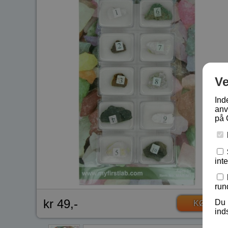
V
Ind
anv
på 
int
run
kr 49,-
Du 
KØB
ind