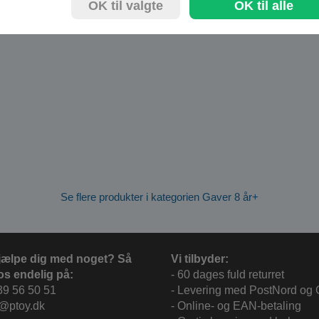
OK til valgte
OK til alle
Se flere produkter i kategorien Gaver 8 år+
jælpe dig med noget? Så
Vi tilbyder:
os endelig på:
- 60 dages fuld returret
39 56 50 51
- Levering med PostNord og
c@ptoy.dk
- Online- og EAN-betaling