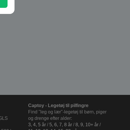
Captoy - Legetøj til pilfingre
Find "leg og lær"-legetøj til børn, piger
 GLS
og drenge efter alder:
3, 4, 5 år
/
5, 6, 7, 8 år
/
8, 9, 10+ år
/