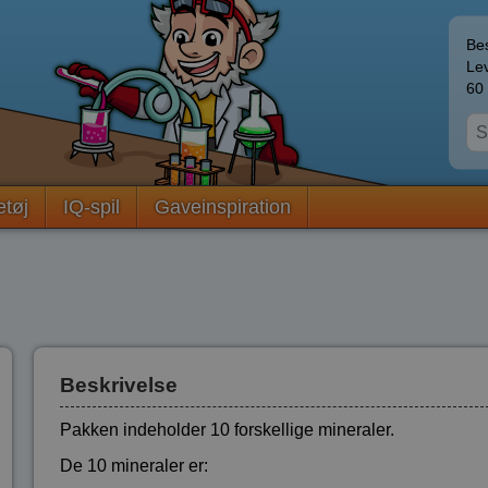
Bes
Lev
60 
etøj
IQ-spil
Gaveinspiration
Beskrivelse
Pakken indeholder 10 forskellige mineraler.
De 10 mineraler er: