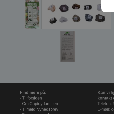
Find mere på:
Kan vi h
-
Til forsiden
kontakt 
-
Om Captoy-familien
Telefon: 
-
Tilmeld Nyhedsbrev
E-mail: 