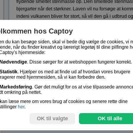
flydende smeltet stenmasse op. Den smeltede stenmasse, 
bjergarter når det størkner. Laven vil nu forsøge at k
indeni vulkanen bliver for stort, så vil den gå i udbrud o
Med dette sæt kan du bygge flere forskellige typer af vu
elkommen hos Captoy
medfølger lys og lyd til dine vulkaneksperimneter, så 
realistiske.
en du kan besøge siden, skal vi bede dig vælge de cookies, vi 
ende, når du finder kreativt og lærerigt legetøj til dine pilfingre h
Captoy's hjemmeside:
Der medfølger en vejledning på engelsk
Nødvendige
. Disse sørger for at webshoppen fungerer korrekt.
Sættet egner sig til børn fra 10 år
Statistik
. Hjælper os med at finde ud af hvordan vores brugere
eragerer med hjemmesiden, så vi kan forbedre den.
Lagerstatus:
På lager
Markedsføring
. Gør det muligt for os at vise tilpassede annonc
Vare nr.:
EDU-CM011
dt omkring på nettet.
kan læse mere om vores brug af cookies og senere rette dine
stillinger
her
.
kr 199,-
OK til valgte
OK til alle