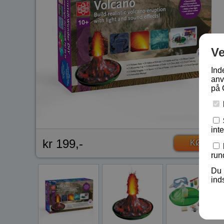
V
Ind
anv
på 
int
kr 199,-
KØB
run
Du 
ind