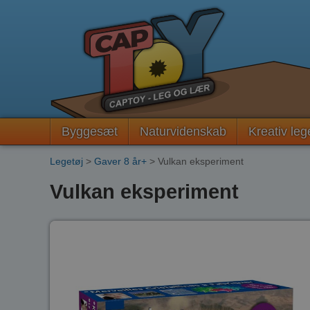
Byggesæt
Naturvidenskab
Kreativ leg
Legetøj
>
Gaver 8 år+
> Vulkan eksperiment
Vulkan eksperiment