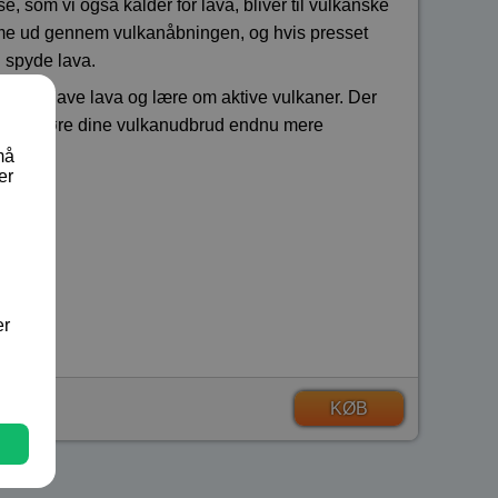
som vi også kalder for lava, bliver til vulkanske
omme ud gennem vulkanåbningen, og hvis presset
g spyde lava.
lkaner, lave lava og lære om aktive vulkaner. Der
du kan gøre dine vulkanudbrud endnu mere
må
er
er
KØB