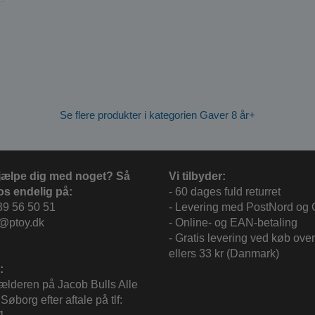
Se flere produkter i kategorien Gaver 8 år+
jælpe dig med noget? Så
Vi tilbyder:
os endelig på:
- 60 dages fuld returret
39 56 50 51
- Levering med PostNord og
c@ptoy.dk
- Online- og EAN-betaling
- Gratis levering ved køb over
ellers 33 kr (Danmark)
:
kælderen på Jacob Bulls Alle
Søborg efter aftale på tlf: