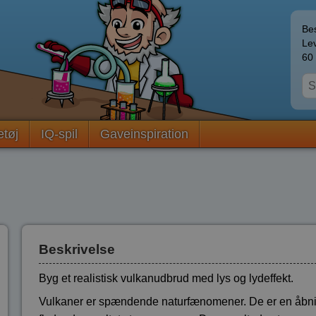
Bes
Lev
60 
etøj
IQ-spil
Gaveinspiration
Beskrivelse
Byg et realistisk vulkanudbrud med lys og lydeffekt.
Vulkaner er spændende naturfænomener. De er en åbning