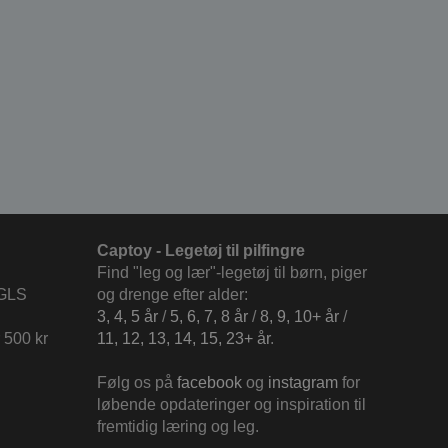
Captoy - Legetøj til pilfingre
Find "leg og lær"-legetøj til børn, piger
 GLS
og drenge efter alder:
3, 4, 5 år
/
5, 6, 7, 8 år
/
8, 9, 10+ år
/
 500 kr
11, 12, 13, 14, 15, 23+ år
.
Følg os på
facebook
og
instagram
for
løbende opdateringer og inspiration til
fremtidig læring og leg.