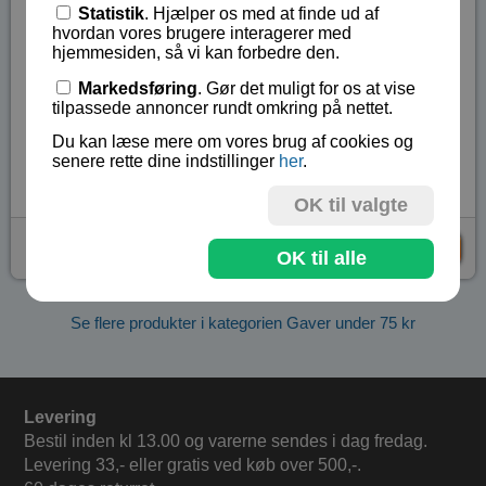
Statistik
. Hjælper os med at finde ud af
Selve luppen er 11 cm lang og 5 cm bred.
hvordan vores brugere interagerer med
Husk, du må aldrig, aldrig, aldrig kikke op mod solen
hjemmesiden, så vi kan forbedre den.
gennem en lup, da du resikerer at brænde dit øje i
Markedsføring
. Gør det muligt for os at vise
stykker.
tilpassede annoncer rundt omkring på nettet.
Du kan læse mere om vores brug af cookies og
Lagerstatus:
På lager
senere rette dine indstillinger
her
.
Vare nr.:
EDU-MG040
OK til valgte
kr 23,- (
kr 29,-
)
KØB
OK til alle
Se flere produkter i kategorien Gaver under 75 kr
Levering
Bestil inden kl 13.00 og varerne sendes i dag fredag.
Levering 33,- eller gratis ved køb over 500,-.