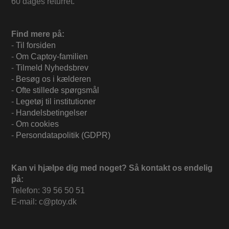
60 dages returret.
Find mere på:
-
Til forsiden
-
Om Captoy-familien
-
Tilmeld Nyhedsbrev
-
Besøg os i kælderen
-
Ofte stillede spørgsmål
-
Legetøj til institutioner
-
Handelsbetingelser
-
Om cookies
-
Persondatapolitik (GDPR)
Kan vi hjælpe dig med noget? Så kontakt os endelig
på:
Telefon: 39 56 50 51
E-mail: c@ptoy.dk