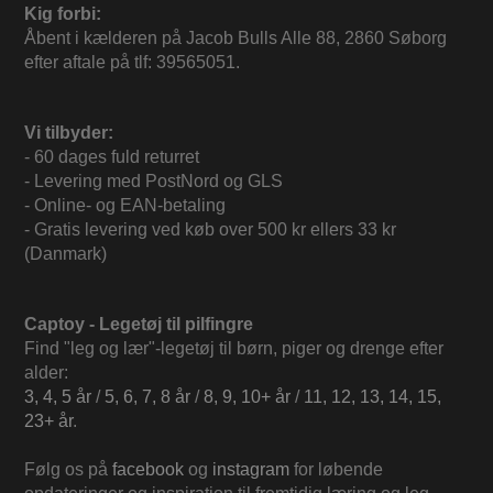
Kig forbi:
Åbent i kælderen på Jacob Bulls Alle 88, 2860 Søborg
efter aftale på tlf: 39565051.
Vi tilbyder:
- 60 dages fuld returret
- Levering med PostNord og GLS
- Online- og EAN-betaling
- Gratis levering ved køb over 500 kr ellers 33 kr
(Danmark)
Captoy - Legetøj til pilfingre
Find "leg og lær"-legetøj til børn, piger og drenge efter
alder:
3, 4, 5 år
/
5, 6, 7, 8 år
/
8, 9, 10+ år
/
11, 12, 13, 14, 15,
23+ år
.
Følg os på
facebook
og
instagram
for løbende