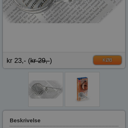
kr 23,- (
kr 29,-
)
KØB
Beskrivelse