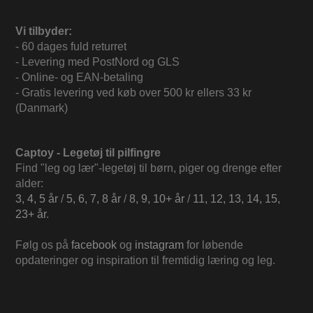
Vi tilbyder:
- 60 dages fuld returret
- Levering med PostNord og GLS
- Online- og EAN-betaling
- Gratis levering ved køb over 500 kr ellers 33 kr
(Danmark)
Captoy - Legetøj til pilfingre
Find "leg og lær"-legetøj til børn, piger og drenge efter
alder:
3, 4, 5 år
/
5, 6, 7, 8 år
/
8, 9, 10+ år
/
11, 12, 13, 14, 15,
23+ år
.
Følg os på
facebook
og
instagram
for løbende
opdateringer og inspiration til fremtidig læring og leg.