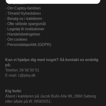
-
Til forsiden
-
Om Captoy-familien
-
Tilmeld Nyhedsbrev
-
Besøg os i kælderen
-
Ofte stillede spørgsmål
-
Legetøj til institutioner
-
Handelsbetingelser
-
Om cookies
-
Persondatapolitik (GDPR)
Kan vi hjælpe dig med noget? Så kontakt os endelig
på:
Telefon: 39 56 50 51
E-mail: c@ptoy.dk
Kig forbi:
Åbent i kælderen på Jacob Bulls Alle 88, 2860 Søborg
efter aftale på tlf: 39565051.