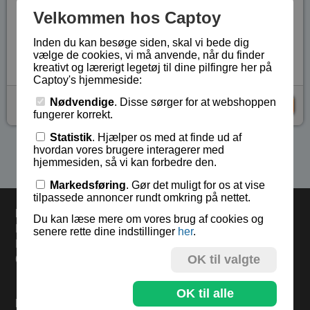
Velkommen hos Captoy
Løsning medfølger.
Lagerstatus:
På lager
Inden du kan besøge siden, skal vi bede dig
Vare nr.:
PHI-6107
vælge de cookies, vi må anvende, når du finder
kreativt og lærerigt legetøj til dine pilfingre her på
Captoy's hjemmeside:
Nødvendige
. Disse sørger for at webshoppen
kr 65,-
KØB
fungerer korrekt.
Statistik
. Hjælper os med at finde ud af
hvordan vores brugere interagerer med
Se flere produkter i kategorien Gaver under 75 kr
hjemmesiden, så vi kan forbedre den.
Markedsføring
. Gør det muligt for os at vise
tilpassede annoncer rundt omkring på nettet.
Levering
Du kan læse mere om vores brug af cookies og
Bestil i dag og varerne sendes mandag.
senere rette dine indstillinger
her
.
Levering 33,- eller gratis ved køb over 500,-.
OK til valgte
60 dages returret.
OK til alle
Find mere på: