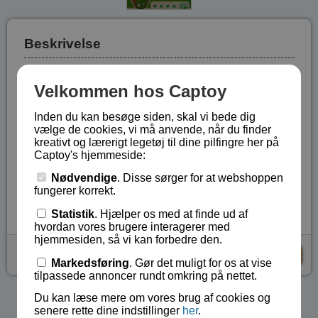
Beskrivelse
Saml de 6 sider til en terning, som derefter skilles og
Velkommen hos Captoy
samles i en uendelighed. Terningens sidelængde er 4
cm. Eller arranger de 6 sider, så de passer ind i den
Inden du kan besøge siden, skal vi bede dig
medfølgende ramme.
vælge de cookies, vi må anvende, når du finder
kreativt og lærerigt legetøj til dine pilfingre her på
Sværhedsgrad indenfor serien ****.
Captoy's hjemmeside:
Fra 9 år.
Nødvendige
. Disse sørger for at webshoppen
Lagerstatus:
På lager
fungerer korrekt.
Vare nr.:
BA-53254
Statistik
. Hjælper os med at finde ud af
hvordan vores brugere interagerer med
hjemmesiden, så vi kan forbedre den.
kr 25,-
KØB
Markedsføring
. Gør det muligt for os at vise
tilpassede annoncer rundt omkring på nettet.
Du kan læse mere om vores brug af cookies og
Se flere produkter i kategorien Gaver under 75 kr
senere rette dine indstillinger
her
.