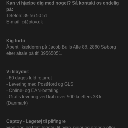
Kan vi hjælpe dig med noget? Så kontakt os endelig
på:
Telefon: 39 56 50 51
E-mail: c@ptoy.dk
Kig forbi:
Åbent i kælderen på Jacob Bulls Alle 88, 2860 Søborg
efter aftale på tlf: 39565051.
Vi tilbyder:
- 60 dages fuld returret
- Levering med PostNord og GLS
- Online- og EAN-betaling
- Gratis levering ved køb over 500 kr ellers 33 kr
(Danmark)
Captoy - Legetøj til pilfingre
Find "leg og lær"-legetøj til børn, piger og drenge efter