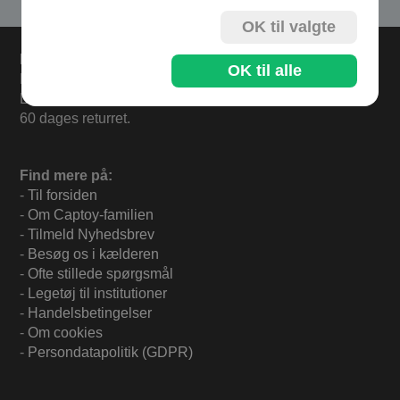
OK til valgte
Levering
OK til alle
Bestil i dag og varerne sendes mandag.
Levering 33,- eller gratis ved køb over 500,-.
60 dages returret.
Find mere på:
-
Til forsiden
-
Om Captoy-familien
-
Tilmeld Nyhedsbrev
-
Besøg os i kælderen
-
Ofte stillede spørgsmål
-
Legetøj til institutioner
-
Handelsbetingelser
-
Om cookies
-
Persondatapolitik (GDPR)