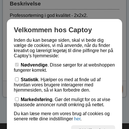
Beskrivelse
Professorterning i god kvalitet - 2x2x2.
Størrelsen er: 2,4 cm x 2,4 cm x 2,4 cm.
Velkommen hos Captoy
Terningen har endvidere en kæde samt en
Inden du kan besøge siden, skal vi bede dig
monteringsring.
vælge de cookies, vi må anvende, når du finder
kreativt og lærerigt legetøj til dine pilfingre her på
Kan blandt andet bruges til nøgler.
Captoy's hjemmeside:
Lagerstatus:
På lager
Nødvendige
. Disse sørger for at webshoppen
Vare nr.:
BA-0156
fungerer korrekt.
Statistik
. Hjælper os med at finde ud af
hvordan vores brugere interagerer med
kr 39,-
KØB
hjemmesiden, så vi kan forbedre den.
Markedsføring
. Gør det muligt for os at vise
tilpassede annoncer rundt omkring på nettet.
Se flere produkter i kategorien Gaver under 75 kr
Du kan læse mere om vores brug af cookies og
senere rette dine indstillinger
her
.