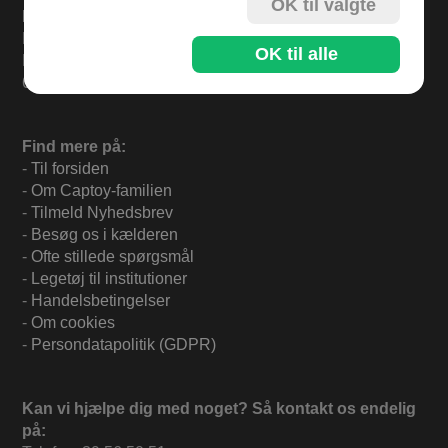
OK til valgte
Levering
Bestil i dag og varerne sendes mandag.
OK til alle
Levering 33,- eller gratis ved køb over 500,-.
60 dages returret.
Find mere på:
-
Til forsiden
-
Om Captoy-familien
-
Tilmeld Nyhedsbrev
-
Besøg os i kælderen
-
Ofte stillede spørgsmål
-
Legetøj til institutioner
-
Handelsbetingelser
-
Om cookies
-
Persondatapolitik (GDPR)
Kan vi hjælpe dig med noget? Så kontakt os endelig
på: