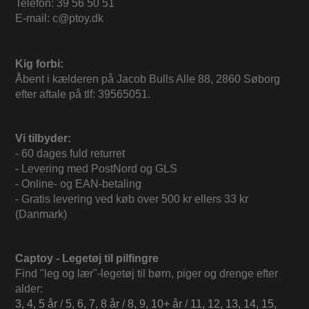
Telefon: 39 56 50 51
E-mail: c@ptoy.dk
Kig forbi:
Åbent i kælderen på Jacob Bulls Alle 88, 2860 Søborg
efter aftale på tlf: 39565051.
Vi tilbyder:
- 60 dages fuld returret
- Levering med PostNord og GLS
- Online- og EAN-betaling
- Gratis levering ved køb over 500 kr ellers 33 kr
(Danmark)
Captoy - Legetøj til pilfingre
Find "leg og lær"-legetøj til børn, piger og drenge efter
alder:
3, 4, 5 år
/
5, 6, 7, 8 år
/
8, 9, 10+ år
/
11, 12, 13, 14, 15,