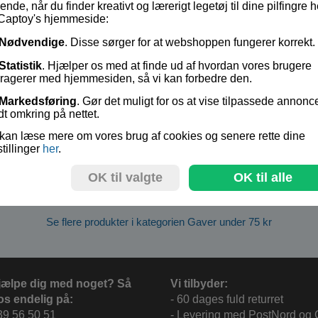
ende, når du finder kreativt og lærerigt legetøj til dine pilfingre h
Fra 7 - 99 år.
Captoy's hjemmeside:
Lagerstatus:
På lager
Nødvendige
. Disse sørger for at webshoppen fungerer korrekt.
Vare nr.:
BA-224805
Statistik
. Hjælper os med at finde ud af hvordan vores brugere
eragerer med hjemmesiden, så vi kan forbedre den.
kr 35,-
Markedsføring
. Gør det muligt for os at vise tilpassede annonc
dt omkring på nettet.
kan læse mere om vores brug af cookies og senere rette dine
stillinger
her
.
OK til valgte
OK til alle
Se flere produkter i kategorien Gaver under 75 kr
jælpe dig med noget? Så
Vi tilbyder:
os endelig på:
- 60 dages fuld returret
39 56 50 51
- Levering med PostNord og