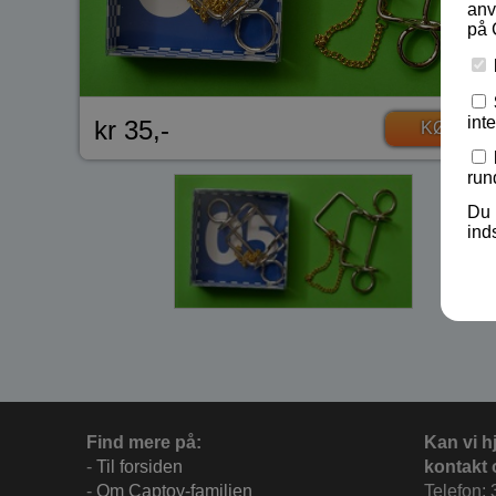
anv
på 
int
kr 35,-
KØB
run
Du 
ind
Find mere på:
Kan vi h
-
Til forsiden
kontakt 
-
Om Captoy-familien
Telefon: 