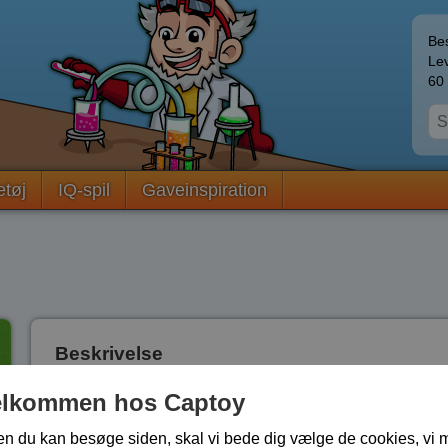
Bes
Lev
60 
etøj
IQ-spil
Gaveinspiration
Beskrivelse
Din opgave er at få skilt kæden fra resten af drillespillet
elkommen hos Captoy
Sværhedsgrad *.
en du kan besøge siden, skal vi bede dig vælge de cookies, vi 