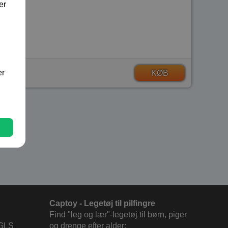
er
er
KØB
Captoy - Legetøj til pilfingre
Find "leg og lær"-legetøj til børn, piger
 GLS
og drenge efter alder: