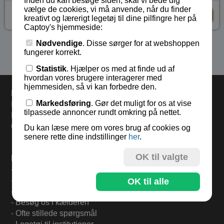
Inden du kan besøge siden, skal vi bede dig
vælge de cookies, vi må anvende, når du finder
kr 35,-
KØB
kreativt og lærerigt legetøj til dine pilfingre her på
Captoy's hjemmeside:
Nødvendige
. Disse sørger for at webshoppen
Se flere produkter i kategorien Gaver under 75 kr
fungerer korrekt.
Statistik
. Hjælper os med at finde ud af
hvordan vores brugere interagerer med
hjemmesiden, så vi kan forbedre den.
Levering
Markedsføring
. Gør det muligt for os at vise
Bestil inden kl 13.00 og varerne sendes i dag fredag.
tilpassede annoncer rundt omkring på nettet.
Levering 33,- eller gratis ved køb over 500,-.
60 dages returret.
Du kan læse mere om vores brug af cookies og
senere rette dine indstillinger
her
.
OK til valgte
Find mere på:
-
Til forsiden
-
Om Captoy-familien
OK til alle
-
Tilmeld Nyhedsbrev
-
Besøg os i kælderen
-
Ofte stillede spørgsmål