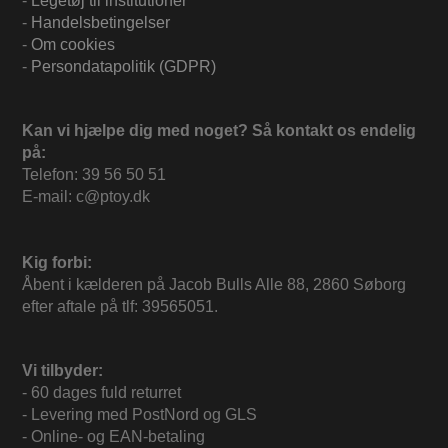
-
Legetøj til institutioner
-
Handelsbetingelser
-
Om cookies
-
Persondatapolitik (GDPR)
Kan vi hjælpe dig med noget? Så kontakt os endelig
på:
Telefon: 39 56 50 51
E-mail: c@ptoy.dk
Kig forbi:
Åbent i kælderen på Jacob Bulls Alle 88, 2860 Søborg
efter aftale på tlf: 39565051.
Vi tilbyder:
- 60 dages fuld returret
- Levering med PostNord og GLS
- Online- og EAN-betaling