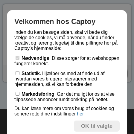
Beskrivelse
Velkommen hos Captoy
Vi vælger tilfældigt et af de 27 metal drillespil BA-
Inden du kan besøge siden, skal vi bede dig
224801 til BA-224827.
vælge de cookies, vi må anvende, når du finder
kreativt og lærerigt legetøj til dine pilfingre her på
Lagerstatus:
På lager
Captoy's hjemmeside:
Vare nr.:
BA-2248
Nødvendige
. Disse sørger for at webshoppen
fungerer korrekt.
kr 29,-
Statistik
. Hjælper os med at finde ud af
KØB
hvordan vores brugere interagerer med
hjemmesiden, så vi kan forbedre den.
Markedsføring
. Gør det muligt for os at vise
Se flere produkter i kategorien Gaver under 75 kr
tilpassede annoncer rundt omkring på nettet.
Du kan læse mere om vores brug af cookies og
senere rette dine indstillinger
her
.
Levering
OK til valgte
Bestil inden kl 13.00 og varerne sendes i dag mandag.
Levering 33,- eller gratis ved køb over 500,-.