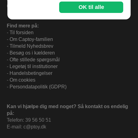
60 dages returret.
OK til alle
Find mere på:
-
Til forsiden
-
Om Captoy-familien
-
Tilmeld Nyhedsbrev
-
Besøg os i kælderen
-
Ofte stillede spørgsmål
-
Legetøj til institutioner
-
Handelsbetingelser
-
Om cookies
-
Persondatapolitik (GDPR)
Kan vi hjælpe dig med noget? Så kontakt os endelig
på:
Telefon: 39 56 50 51
E-mail: c@ptoy.dk