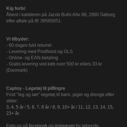
Kig forbi:
Åbent i kælderen på Jacob Bulls Alle 88, 2860 Søborg
efter aftale på tlf: 39565051.
Vi tilbyder:
- 60 dages fuld returret
- Levering med PostNord og GLS
- Online- og EAN-betaling
- Gratis levering ved køb over 500 kr ellers 33 kr
(Danmark)
Captoy - Legetøj til pilfingre
Find "leg og lær"-legetøj til børn, piger og drenge efter
alder:
3, 4, 5 år
/
5, 6, 7, 8 år
/
8, 9, 10+ år
/
11, 12, 13, 14, 15,
23+ år
.
Følg os på
facebook
og
instagram
for løbende