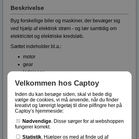
Beskrivelse
Byg forskellige biler og maskiner, der bevæger sig
ved hjælp af elektrisk strøm - og lær samtidig om
elektricitet og elektriske kredsløb.
Sættet indeholder bl.a.:
motor
gear
ledninger
lampe
Velkommen hos Captoy
kontakt
Inden du kan besøge siden, skal vi bede dig
og meget mere
vælge de cookies, vi må anvende, når du finder
kreativt og lærerigt legetøj til dine pilfingre her på
Der medfølger vejledning indeholder detaljerede
Captoy's hjemmeside:
billeder, der viser, hvordan de forskellige
Nødvendige
. Disse sørger for at webshoppen
komponenter skal samles til de 14 modeller, teksten
fungerer korrekt.
er på engelsk.
Statistik
. Hjælper os med at finde ud af