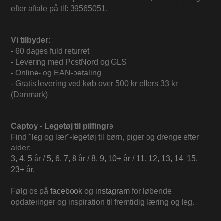
efter aftale på tlf: 39565051.
Vi tilbyder:
- 60 dages fuld returret
- Levering med PostNord og GLS
- Online- og EAN-betaling
- Gratis levering ved køb over 500 kr ellers 33 kr
(Danmark)
Captoy - Legetøj til pilfingre
Find "leg og lær"-legetøj til børn, piger og drenge efter
alder:
3, 4, 5 år
/
5, 6, 7, 8 år
/
8, 9, 10+ år
/
11, 12, 13, 14, 15,
23+ år
.
Følg os på
facebook
og
instagram
for løbende
opdateringer og inspiration til fremtidig læring og leg.