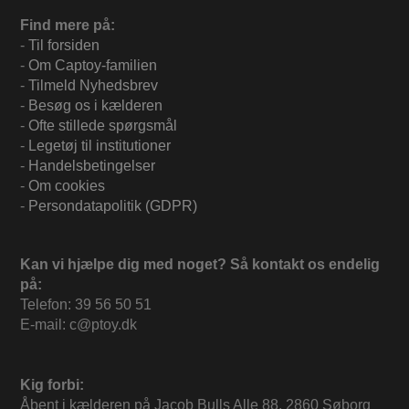
Find mere på:
-
Til forsiden
-
Om Captoy-familien
-
Tilmeld Nyhedsbrev
-
Besøg os i kælderen
-
Ofte stillede spørgsmål
-
Legetøj til institutioner
-
Handelsbetingelser
-
Om cookies
-
Persondatapolitik (GDPR)
Kan vi hjælpe dig med noget? Så kontakt os endelig
på:
Telefon: 39 56 50 51
E-mail: c@ptoy.dk
Kig forbi:
Åbent i kælderen på Jacob Bulls Alle 88, 2860 Søborg