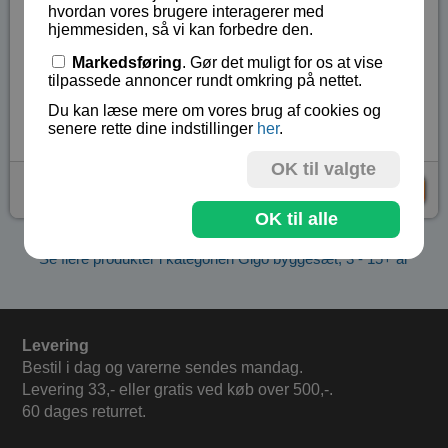
Sættet indeholder 110 dele.
hvordan vores brugere interagerer med
hjemmesiden, så vi kan forbedre den.
Lærerigt legetøj til børn fra 8 år, hvor de også få
mulighed for at bygge med ledninger.
Markedsføring
. Gør det muligt for os at vise
tilpassede annoncer rundt omkring på nettet.
Lagerstatus:
På lager
Du kan læse mere om vores brug af cookies og
Vare nr.:
GI-7059
senere rette dine indstillinger
her
.
OK til valgte
kr 263,- (
kr 329,-
)
KØB
OK til alle
Se flere produkter i kategorien Gigo byggesæt, 3 - 15+ år
Levering
Bestil i dag og varerne sendes mandag.
Levering 33,- eller gratis ved køb over 500,-.
60 dages returret.