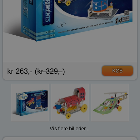
kr 263,- (
kr 329,-
)
KØB
Vis flere billeder ...