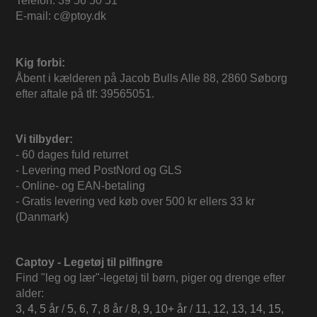
Telefon: 39 56 50 51
E-mail: c@ptoy.dk
Kig forbi:
Åbent i kælderen på Jacob Bulls Alle 88, 2860 Søborg
efter aftale på tlf: 39565051.
Vi tilbyder:
- 60 dages fuld returret
- Levering med PostNord og GLS
- Online- og EAN-betaling
- Gratis levering ved køb over 500 kr ellers 33 kr
(Danmark)
Captoy - Legetøj til pilfingre
Find "leg og lær"-legetøj til børn, piger og drenge efter
alder:
3, 4, 5 år
/
5, 6, 7, 8 år
/
8, 9, 10+ år
/
11, 12, 13, 14, 15,