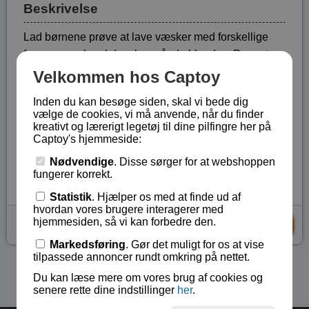
Beskrivelse
Lad børnene prøve at lave væsker med forskellige
farver og se hvad der sker, når de blandes. Prøv at
opløse forskellige ting fra køkkenet i vand, udvind salt
Velkommen hos Captoy
fra en saltopløsning.
Inden du kan besøge siden, skal vi bede dig
Engelsk vejledning.
vælge de cookies, vi må anvende, når du finder
kreativt og lærerigt legetøj til dine pilfingre her på
Fra 6 år.
Captoy's hjemmeside:
Lagerstatus:
På lager
Nødvendige
. Disse sørger for at webshoppen
fungerer korrekt.
Vare nr.:
ART-196409
Statistik
. Hjælper os med at finde ud af
hvordan vores brugere interagerer med
hjemmesiden, så vi kan forbedre den.
kr 119,-
KØB
Markedsføring
. Gør det muligt for os at vise
tilpassede annoncer rundt omkring på nettet.
Se flere produkter i kategorien Kemi
Du kan læse mere om vores brug af cookies og
senere rette dine indstillinger
her
.