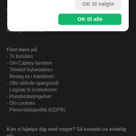
OK til valgte
Levering
Bestil i dag og varerne sendes i morgen mandag.
OK til alle
Levering 33,- eller gratis ved køb over 500,-.
60 dages returret.
Find mere på:
-
Til forsiden
-
Om Captoy-familien
-
Tilmeld Nyhedsbrev
-
Besøg os i kælderen
-
Ofte stillede spørgsmål
-
Legetøj til institutioner
-
Handelsbetingelser
-
Om cookies
-
Persondatapolitik (GDPR)
Kan vi hjælpe dig med noget? Så kontakt os endelig
på: