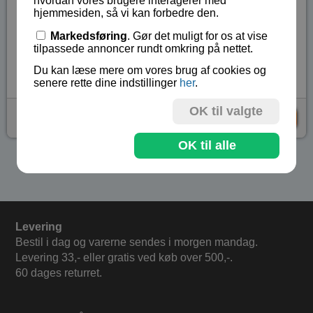
hvordan vores brugere interagerer med
10 filtrer papirer
hjemmesiden, så vi kan forbedre den.
Engelsk vejledning
Markedsføring
. Gør det muligt for os at vise
tilpassede annoncer rundt omkring på nettet.
Lagerstatus:
På lager
Vare nr.:
ART-196439
Du kan læse mere om vores brug af cookies og
senere rette dine indstillinger
her
.
OK til valgte
kr 119,-
KØB
OK til alle
Se flere produkter i kategorien Kemi
Levering
Bestil i dag og varerne sendes i morgen mandag.
Levering 33,- eller gratis ved køb over 500,-.
60 dages returret.