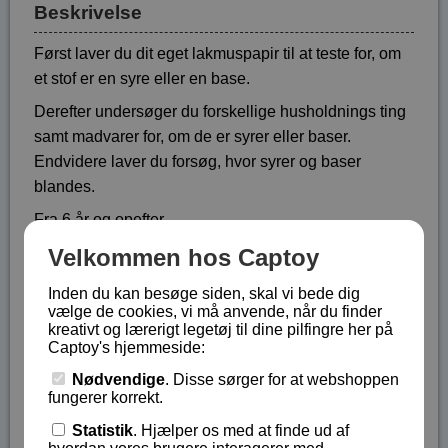
Beskrivelse
Først laver du dit eget lakmuspapir til at teste for, om
et stof er en syre eller en base.
Derefter undersøger du forskellige husholdnings ting
samt madvarer for, om de er syrer eller baser.
Endvidere laver du forsøg, hvor syrer og baser
blandes.
Fra 6 år og opefter.
Velkommen hos Captoy
Indeholder:
4 testrør
Inden du kan besøge siden, skal vi bede dig
2 100ml bægre
vælge de cookies, vi må anvende, når du finder
kreativt og lærerigt legetøj til dine pilfingre her på
Testrørs holder
Captoy's hjemmeside:
Pipette
Nødvendige
. Disse sørger for at webshoppen
Måleske
fungerer korrekt.
Tragt
Statistik
. Hjælper os med at finde ud af
Lilla kartoffelpulver