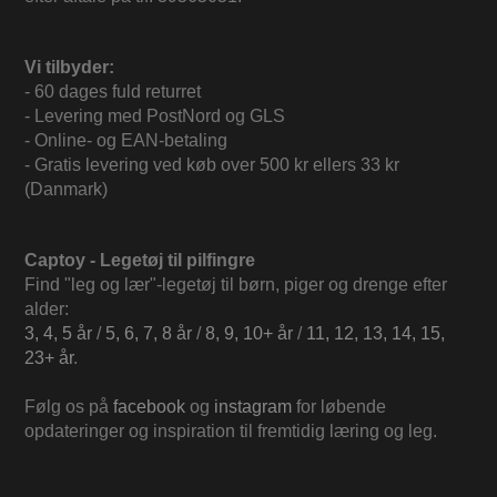
Vi tilbyder:
- 60 dages fuld returret
- Levering med PostNord og GLS
- Online- og EAN-betaling
- Gratis levering ved køb over 500 kr ellers 33 kr
(Danmark)
Captoy - Legetøj til pilfingre
Find "leg og lær"-legetøj til børn, piger og drenge efter
alder:
3, 4, 5 år
/
5, 6, 7, 8 år
/
8, 9, 10+ år
/
11, 12, 13, 14, 15,
23+ år
.
Følg os på
facebook
og
instagram
for løbende
opdateringer og inspiration til fremtidig læring og leg.