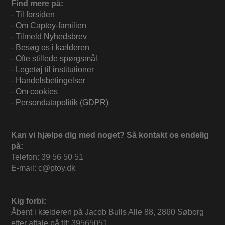
Find mere på:
-
Til forsiden
-
Om Captoy-familien
-
Tilmeld Nyhedsbrev
-
Besøg os i kælderen
-
Ofte stillede spørgsmål
-
Legetøj til institutioner
-
Handelsbetingelser
-
Om cookies
-
Persondatapolitik (GDPR)
Kan vi hjælpe dig med noget? Så kontakt os endelig
på:
Telefon: 39 56 50 51
E-mail: c@ptoy.dk
Kig forbi:
Åbent i kælderen på Jacob Bulls Alle 88, 2860 Søborg
efter aftale på tlf: 39565051.