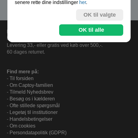
senere rette dine indstillinger
her
.
Se flere produkter i kategorien Kuglebane
OK til valgte
OK til alle
Levering
Bestil i dag og varerne sendes i morgen fredag.
Levering 33,- eller gratis ved køb over 500,-.
60 dages returret.
Find mere på:
-
Til forsiden
-
Om Captoy-familien
-
Tilmeld Nyhedsbrev
-
Besøg os i kælderen
-
Ofte stillede spørgsmål
-
Legetøj til institutioner
-
Handelsbetingelser
-
Om cookies
-
Persondatapolitik (GDPR)