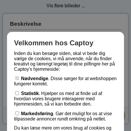
Vis flere billeder ...
Beskrivelse
Det er sjovt at bygge kuglebaner og følge kuglernes
Velkommen hos Captoy
bevægelser ned gennem banerne.
Lena Cascade kuglebane 65274 med 29 dele, 10
Inden du kan besøge siden, skal vi bede dig
vælge de cookies, vi må anvende, når du finder
kugler samt en praktisk spand, der gør det nemt at
kreativt og lærerigt legetøj til dine pilfingre her på
opbevare det hele.
Captoy's hjemmeside:
Legetøj til børn fra 3 år og opefter.
Nødvendige
. Disse sørger for at webshoppen
fungerer korrekt.
Lagerstatus:
På lager
Statistik
. Hjælper os med at finde ud af
Vare nr.:
LE-65274
hvordan vores brugere interagerer med
hjemmesiden, så vi kan forbedre den.
Markedsføring
. Gør det muligt for os at vise
kr 139,-
KØB
tilpassede annoncer rundt omkring på nettet.
Du kan læse mere om vores brug af cookies og