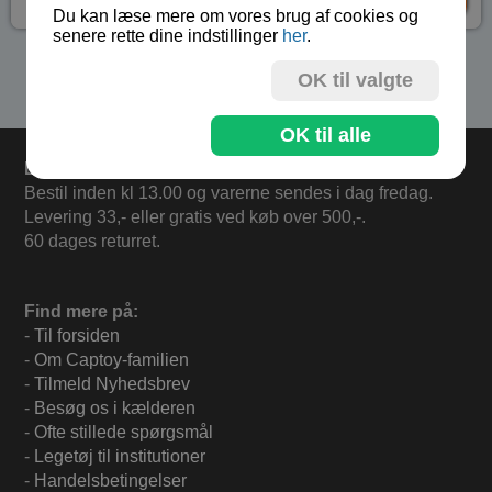
Du kan læse mere om vores brug af cookies og
senere rette dine indstillinger
her
.
Se flere produkter i kategorien Kuglebane
OK til valgte
OK til alle
Levering
Bestil inden kl 13.00 og varerne sendes i dag fredag.
Levering 33,- eller gratis ved køb over 500,-.
60 dages returret.
Find mere på:
-
Til forsiden
-
Om Captoy-familien
-
Tilmeld Nyhedsbrev
-
Besøg os i kælderen
-
Ofte stillede spørgsmål
-
Legetøj til institutioner
-
Handelsbetingelser