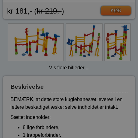
kr 181,- (
kr 219,-
)
KØB
Vis flere billeder ...
Beskrivelse
BEMÆRK, at dette store kuglebanesæt leveres i en
lettere beskadiget æske; selve indholdet er intakt.
Sættet indeholder:
8 lige forbindere,
1 trappeforbinder,