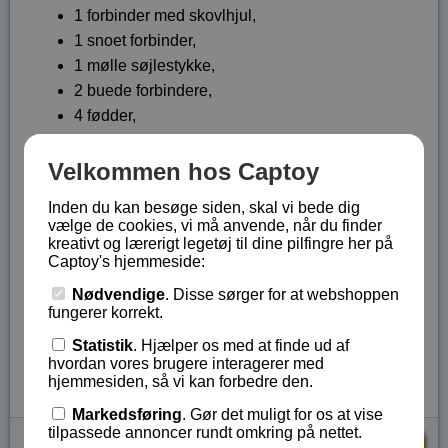
1 forbinder med skovlhjul,
1 snoet forbinder,
1 mølle søjlestykke,
2 buede forbindere,
4 fødder,
2 søjle forbindere med udløb,
1 stor fod,
Velkommen hos Captoy
20 søjlestykker,
Inden du kan besøge siden, skal vi bede dig
4 gennemskårede stykker
vælge de cookies, vi må anvende, når du finder
kreativt og lærerigt legetøj til dine pilfingre her på
Ialt 48 dele plus 20 kugler.
Captoy's hjemmeside:
Kan sammenbygges med de andre kuglebanesæt.
Nødvendige
. Disse sørger for at webshoppen
fungerer korrekt.
Fra 3 år og opefter.
Statistik
. Hjælper os med at finde ud af
Lagerstatus:
På lager
hvordan vores brugere interagerer med
Vare nr.:
LE-65290-tilbud
hjemmesiden, så vi kan forbedre den.
Markedsføring
. Gør det muligt for os at vise
tilpassede annoncer rundt omkring på nettet.
kr 181,- (
kr 219,-
)
KØB