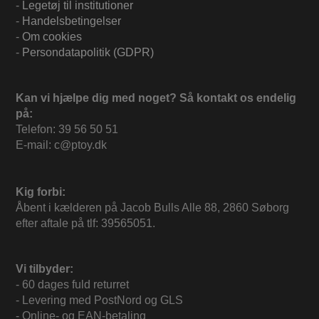
-
Legetøj til institutioner
-
Handelsbetingelser
-
Om cookies
-
Persondatapolitik (GDPR)
Kan vi hjælpe dig med noget? Så kontakt os endelig
på:
Telefon: 39 56 50 51
E-mail: c@ptoy.dk
Kig forbi:
Åbent i kælderen på Jacob Bulls Alle 88, 2860 Søborg
efter aftale på tlf: 39565051.
Vi tilbyder:
- 60 dages fuld returret
- Levering med PostNord og GLS
- Online- og EAN-betaling