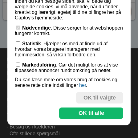
Inden du kan besøge siden, skal vi bede dig
vælge de cookies, vi må anvende, når du finder
kr 35,-
KØB
kreativt og lærerigt legetøj til dine pilfingre her på
Captoy's hjemmeside:
Nødvendige
. Disse sørger for at webshoppen
Se flere produkter i kategorien Magnet & metal kunst
fungerer korrekt.
Statistik
. Hjælper os med at finde ud af
hvordan vores brugere interagerer med
hjemmesiden, så vi kan forbedre den.
Levering
Markedsføring
. Gør det muligt for os at vise
Bestil i dag og varerne sendes mandag.
tilpassede annoncer rundt omkring på nettet.
Levering 33,- eller gratis ved køb over 500,-.
Du kan læse mere om vores brug af cookies og
60 dages returret.
senere rette dine indstillinger
her
.
OK til valgte
Find mere på:
-
Til forsiden
OK til alle
-
Om Captoy-familien
-
Tilmeld Nyhedsbrev
-
Besøg os i kælderen
-
Ofte stillede spørgsmål