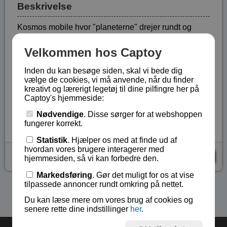
Beskrivelse
Kosmos mobile hvor "planeterne" drejer rundt og
svinger frem og tilbage.
Velkommen hos Captoy
Mobilen er 25 cm høj og 23 cm bred.
Inden du kan besøge siden, skal vi bede dig
Dette er ikke legetøj, men beregnet til dekoration.
vælge de cookies, vi må anvende, når du finder
kreativt og lærerigt legetøj til dine pilfingre her på
Batteri - 1 stk. 9 V - er ikke inkluderet.
Captoy's hjemmeside:
Lagerstatus:
På lager
Nødvendige
. Disse sørger for at webshoppen
Vare nr.:
BA-1494
fungerer korrekt.
Statistik
. Hjælper os med at finde ud af
hvordan vores brugere interagerer med
kr 179,-
KØB
hjemmesiden, så vi kan forbedre den.
Markedsføring
. Gør det muligt for os at vise
tilpassede annoncer rundt omkring på nettet.
Se flere produkter i kategorien Magnet & metal kunst
Du kan læse mere om vores brug af cookies og
senere rette dine indstillinger
her
.