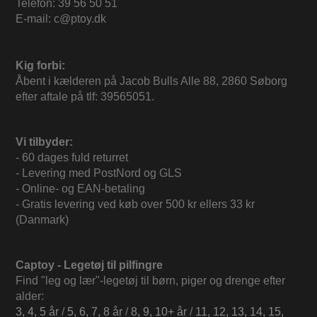
Telefon: 39 56 50 51
E-mail: c@ptoy.dk
Kig forbi:
Åbent i kælderen på Jacob Bulls Alle 88, 2860 Søborg
efter aftale på tlf: 39565051.
Vi tilbyder:
- 60 dages fuld returret
- Levering med PostNord og GLS
- Online- og EAN-betaling
- Gratis levering ved køb over 500 kr ellers 33 kr
(Danmark)
Captoy - Legetøj til pilfingre
Find "leg og lær"-legetøj til børn, piger og drenge efter
alder:
3, 4, 5 år
/
5, 6, 7, 8 år
/
8, 9, 10+ år
/
11, 12, 13, 14, 15,