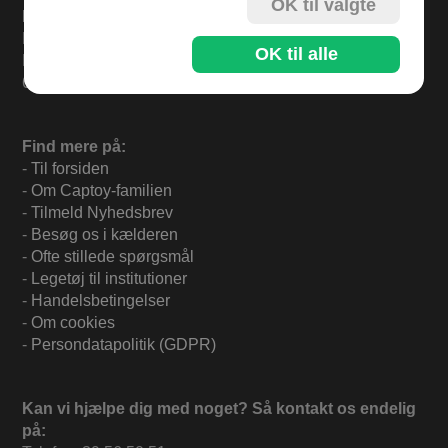
OK til valgte
Levering
Bestil i dag og varerne sendes mandag.
OK til alle
Levering 33,- eller gratis ved køb over 500,-.
60 dages returret.
Find mere på:
-
Til forsiden
-
Om Captoy-familien
-
Tilmeld Nyhedsbrev
-
Besøg os i kælderen
-
Ofte stillede spørgsmål
-
Legetøj til institutioner
-
Handelsbetingelser
-
Om cookies
-
Persondatapolitik (GDPR)
Kan vi hjælpe dig med noget? Så kontakt os endelig
på: