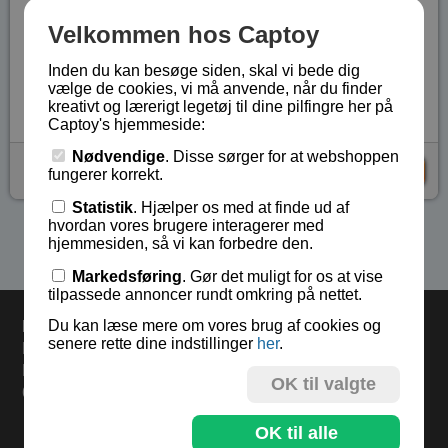
Sættet indeholder ca. 32 delfiner, hvor hver delfin er
Velkommen hos Captoy
2,7 cm lang. Bunden er ca. 9 cm lang.
Inden du kan besøge siden, skal vi bede dig
Lagerstatus:
På lager
vælge de cookies, vi må anvende, når du finder
Vare nr.:
AN-1246
kreativt og lærerigt legetøj til dine pilfingre her på
Captoy's hjemmeside:
Nødvendige
. Disse sørger for at webshoppen
kr 79,-
KØB
fungerer korrekt.
Statistik
. Hjælper os med at finde ud af
hvordan vores brugere interagerer med
Se flere produkter i kategorien Magneter
hjemmesiden, så vi kan forbedre den.
Markedsføring
. Gør det muligt for os at vise
tilpassede annoncer rundt omkring på nettet.
Du kan læse mere om vores brug af cookies og
Levering
senere rette dine indstillinger
her
.
Bestil inden kl 13.00 og varerne sendes i dag torsdag.
Levering 33,- eller gratis ved køb over 500,-.
OK til valgte
60 dages returret.
OK til alle