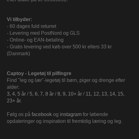
Vi tilbyder:
- 60 dages fuld returret
- Levering med PostNord og GLS
- Online- og EAN-betaling
- Gratis levering ved køb over 500 kr ellers 33 kr
(Danmark)
Captoy - Legetøj til pilfingre
Find "leg og lær"-legetøj til børn, piger og drenge efter
alder:
3, 4, 5 år
/
5, 6, 7, 8 år
/
8, 9, 10+ år
/
11, 12, 13, 14, 15,
23+ år
.
Følg os på
facebook
og
instagram
for løbende
opdateringer og inspiration til fremtidig læring og leg.