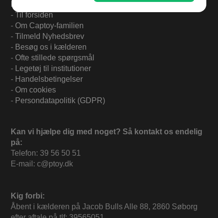
Find mere på:
-
Til forsiden
-
Om Captoy-familien
-
Tilmeld Nyhedsbrev
-
Besøg os i kælderen
-
Ofte stillede spørgsmål
-
Legetøj til institutioner
-
Handelsbetingelser
-
Om cookies
-
Persondatapolitik (GDPR)
Kan vi hjælpe dig med noget? Så kontakt os endelig
på:
Telefon: 39 56 50 51
E-mail: c@ptoy.dk
Kig forbi:
Åbent i kælderen på Jacob Bulls Alle 88, 2860 Søborg
efter aftale på tlf: 39565051.